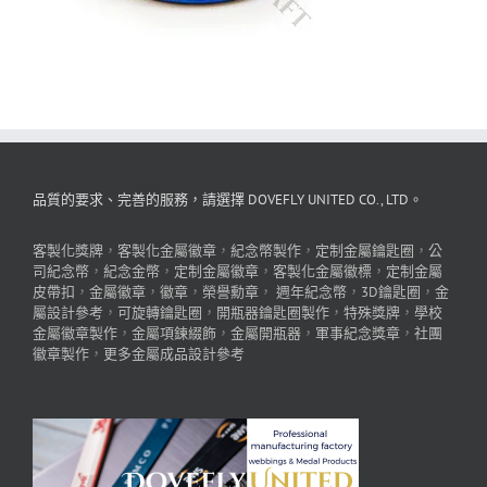
品質的要求、完善的服務，請選擇 DOVEFLY UNITED CO., LTD。
客製化獎牌
，
客製化金屬徽章
，
紀念幣製作
，
定制金屬鑰匙圈
，
公
司紀念幣
，
紀念金幣
，
定制金屬徽章
，
客製化金屬徽標
，
定制金屬
皮帶扣
，
金屬徽章
，
徽章
，
榮譽勳章
，
週年紀念幣
，
3D鑰匙圈
，
金
屬設計參考
，
可旋轉鑰匙圈
，
開瓶器鑰匙圈製作
，
特殊獎牌
，
學校
金屬徽章製作
，
金屬項鍊綴飾
，
金屬開瓶器
，
軍事紀念獎章
，
社團
徽章製作
，
更多金屬成品設計參考