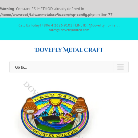
Warning
: Constant FS_METHOD already defined in
/home/wwwroot/taiwanmetalcrafts.com/wp-config.php
on line
77
Call Us Today! +886 4 2626 9101 | LINE ID: @doveFly | E-mail :
sales@doveflyunited.com
Go to...