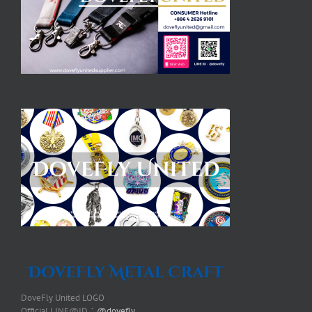
DoveFly United LOGO
Official LINE@ID：
@dovefly