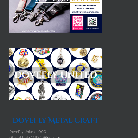
DoveFly United LOGO
Official LINE@ID：
@dovefly