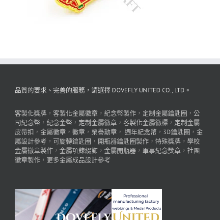
品質的要求、完善的服務，請選擇 DOVEFLY UNITED CO., LTD。
客製化獎牌
，
客製化金屬徽章
，
紀念幣製作
，
定制金屬鑰匙圈
，
公
司紀念幣
，
紀念金幣
，
定制金屬徽章
，
客製化金屬徽標
，
定制金屬
皮帶扣
，
金屬徽章
，
徽章
，
榮譽勳章
，
週年紀念幣
，
3D鑰匙圈
，
金
屬設計參考
，
可旋轉鑰匙圈
，
開瓶器鑰匙圈製作
，
特殊獎牌
，
學校
金屬徽章製作
，
金屬項鍊綴飾
，
金屬開瓶器
，
軍事紀念獎章
，
社團
徽章製作
，
更多金屬成品設計參考