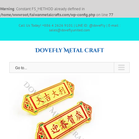
Warning
: Constant FS_METHOD already defined in
/home/wwwroot/taiwanmetalcrafts.com/wp-config.php
on line
77
Call Us Today! +886 4 2626 9101 | LINE ID: @doveFly | E-mail :
sales@doveflyunited.com
Go to...