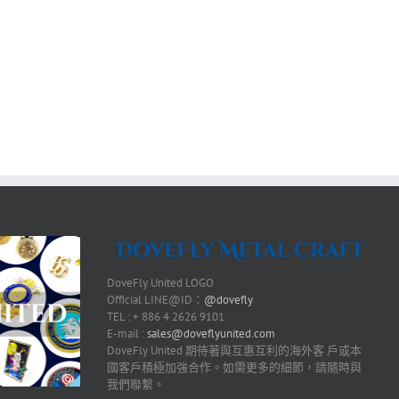
DoveFly United LOGO
Official LINE@ID：
@dovefly
TEL : + 886 4 2626 9101
E-mail :
sales@doveflyunited.com
DoveFly United 期待著與互惠互利的海外客 戶或本
國客戶積極加強合作。如需更多的細節，請隨時與
我們聯繫。