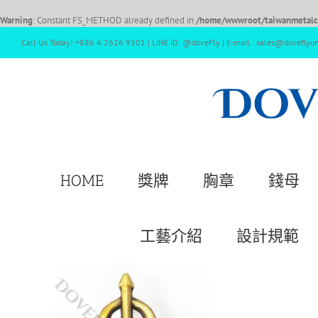
Warning
: Constant FS_METHOD already defined in
/home/wwwroot/taiwanmetalcr
Call Us Today! +886 4 2626 9101 | LINE ID: @doveFly | E-mail : sales@doveflyu
HOME
獎牌
胸章
錢母
工藝介紹
設計規範