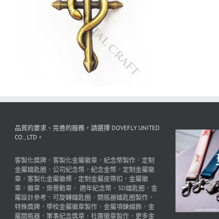
品質的要求、完善的服務，請選擇 DOVEFLY UNITED
CO., LTD。
客製化獎牌
，
客製化金屬徽章
，
紀念幣製作
，
定制
金屬鑰匙圈
，
公司紀念幣
，
紀念金幣
，
定制金屬徽
章
，
客製化金屬徽標
，
定制金屬皮帶扣
，
金屬徽
章
，
徽章
，
榮譽勳章
，
週年紀念幣
，
3D鑰匙圈
，
金
屬設計參考
，
可旋轉鑰匙圈
，
開瓶器鑰匙圈製作
，
特殊獎牌
，
學校金屬徽章製作
，
金屬項鍊綴飾
，
金
屬開瓶器
，
軍事紀念獎章
，
社團徽章製作
，
更多金