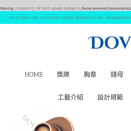
Warning
: Constant FS_METHOD already defined in
/home/wwwroot/taiwanmetalcr
Call Us Today! +886 4 2626 9101 | LINE ID: @doveFly | E-mail : sales@doveflyu
HOME
獎牌
胸章
錢母
工藝介紹
設計規範