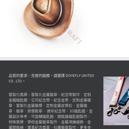
品質的要求、完善的服務，請選擇 DOVEFLY UNITED
CO., LTD。
客製化獎牌
，
客製化金屬徽章
，
紀念幣製作
，
定制
金屬鑰匙圈
，
公司紀念幣
，
紀念金幣
，
定制金屬徽
章
，
客製化金屬徽標
，
定制金屬皮帶扣
，
金屬徽
章
，
徽章
，
榮譽勳章
，
週年紀念幣
，
3D鑰匙圈
，
金
屬設計參考
，
可旋轉鑰匙圈
，
開瓶器鑰匙圈製作
，
特殊獎牌
，
學校金屬徽章製作
，
金屬項鍊綴飾
，
金
屬開瓶器
，
軍事紀念獎章
，
社團徽章製作
，
更多金