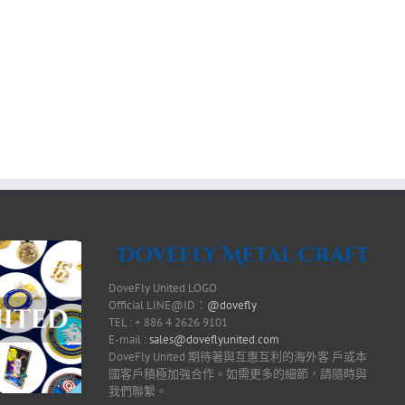
DoveFly United LOGO
Official LINE@ID：
@dovefly
TEL : + 886 4 2626 9101
E-mail :
sales@doveflyunited.com
DoveFly United 期待著與互惠互利的海外客 戶或本
國客戶積極加強合作。如需更多的細節，請隨時與
我們聯繫。