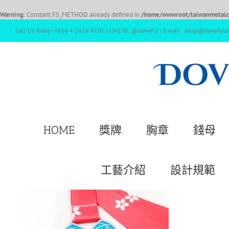
Warning
: Constant FS_METHOD already defined in
/home/wwwroot/taiwanmetalcr
Call Us Today! +886 4 2626 9101 | LINE ID: @doveFly | E-mail : sales@doveflyu
HOME
獎牌
胸章
錢母
工藝介紹
設計規範