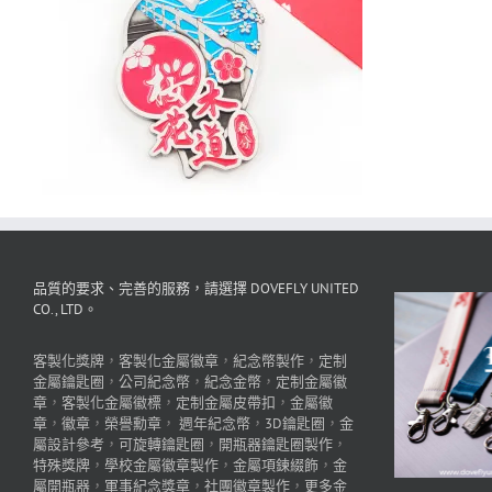
品質的要求、完善的服務，請選擇 DOVEFLY UNITED
CO., LTD。
客製化獎牌
，
客製化金屬徽章
，
紀念幣製作
，
定制
金屬鑰匙圈
，
公司紀念幣
，
紀念金幣
，
定制金屬徽
章
，
客製化金屬徽標
，
定制金屬皮帶扣
，
金屬徽
章
，
徽章
，
榮譽勳章
，
週年紀念幣
，
3D鑰匙圈
，
金
屬設計參考
，
可旋轉鑰匙圈
，
開瓶器鑰匙圈製作
，
特殊獎牌
，
學校金屬徽章製作
，
金屬項鍊綴飾
，
金
屬開瓶器
，
軍事紀念獎章
，
社團徽章製作
，
更多金