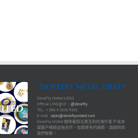
DoveFly United LOGO
Official LINE@ID：
@dovefly
TEL : + 886 4 2626 9101
E-mail :
sales@doveflyunited.com
DoveFly United 期待著與互惠互利的海外客 戶或本
國客戶積極加強合作。如需更多的細節，請隨時與
我們聯繫。