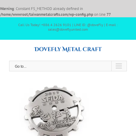
Warning
: Constant FS_METHOD already defined in
/home/wwwroot/taiwanmetalcrafts.com/wp-config.php
on line
77
Call Us Today! +886 4 2626 9101 | LINE ID: @doveFly | E-mail :
sales@doveflyunited.com
Go to...