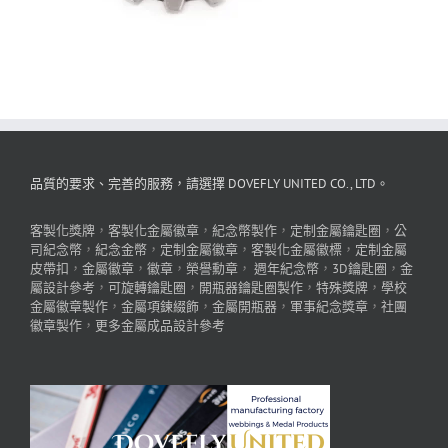
品質的要求、完善的服務，請選擇 DOVEFLY UNITED CO., LTD。
客製化獎牌
，
客製化金屬徽章
，
紀念幣製作
，
定制金屬鑰匙圈
，
公
司紀念幣
，
紀念金幣
，
定制金屬徽章
，
客製化金屬徽標
，
定制金屬
皮帶扣
，
金屬徽章
，
徽章
，
榮譽勳章
，
週年紀念幣
，
3D鑰匙圈
，
金
屬設計參考
，
可旋轉鑰匙圈
，
開瓶器鑰匙圈製作
，
特殊獎牌
，
學校
金屬徽章製作
，
金屬項鍊綴飾
，
金屬開瓶器
，
軍事紀念獎章
，
社團
徽章製作
，
更多金屬成品設計參考