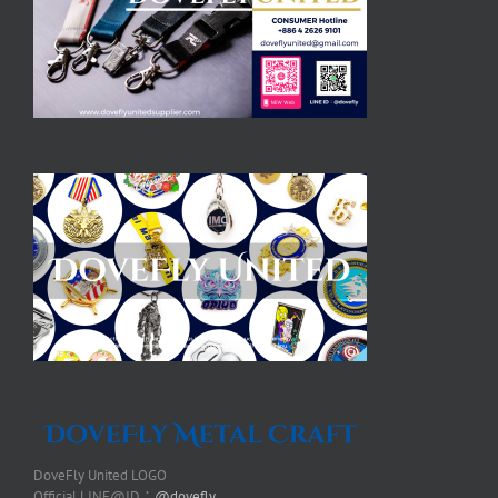
DoveFly United LOGO
Official LINE@ID：
@dovefly