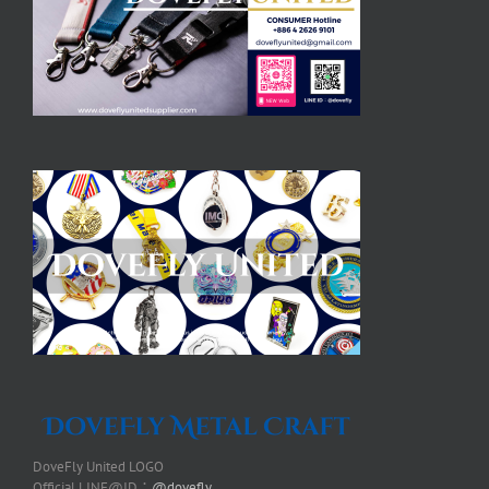
DoveFly United LOGO
Official LINE@ID：
@dovefly