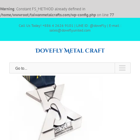
Warning
: Constant FS_METHOD already defined in
/home/wwwroot/taiwanmetalcrafts.com/wp-config.php
on line
77
Call Us Today! +886 4 2626 9101 | LINE ID: @doveFly | E-mail :
sales@doveflyunited.com
Go to...