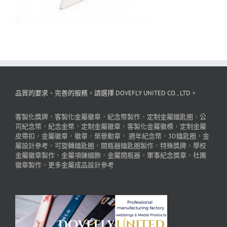
品質的要求、完善的服務，請選擇 DOVEFLY UNITED CO., LTD。
客製化獎牌
，
客製化金屬徽章
，
紀念幣製作
，
定制金屬鑰匙圈
，
公
司紀念幣
，
紀念金幣
，
定制金屬徽章
，
客製化金屬徽標
，
定制金屬
皮帶扣
，
金屬徽章
，
徽章
，
榮譽勳章
，
週年紀念幣
，
3D鑰匙圈
，
金
屬設計參考
，
可旋轉鑰匙圈
，
開瓶器鑰匙圈製作
，
特殊獎牌
，
學校
金屬徽章製作
，
金屬項鍊綴飾
，
金屬開瓶器
，
軍事紀念獎章
，
社團
徽章製作
，
更多金屬成品設計參考