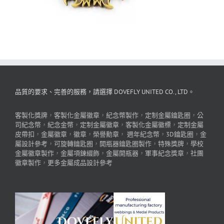
品質的要求、完善的服務，請選擇 DOVEFLY UNITED CO., LTD。
客製化獎牌
，
客製化金屬徽章
，
紀念幣製作
，
定制金屬鑰匙圈
，
公
司紀念幣
，
紀念金幣
，
定制金屬徽章
，
客製化金屬徽標
，
定制金屬
皮帶扣
，
金屬徽章
，
徽章
，
榮譽勳章
，
週年紀念幣
，
3D鑰匙圈
，
金
屬設計參考
，
可旋轉鑰匙圈
，
開瓶器鑰匙圈製作
，
特殊獎牌
，
學校
金屬徽章製作
，
金屬項鍊綴飾
，
金屬開瓶器
，
軍事紀念獎章
，
社團
徽章製作
，
更多金屬成品設計參考