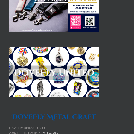
DoveFly United LOGO
Official LINE@ID：
@dovefly