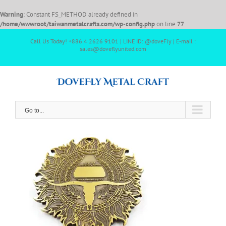
Warning
: Constant FS_METHOD already defined in
/home/wwwroot/taiwanmetalcrafts.com/wp-config.php
on line
77
Call Us Today! +886 4 2626 9101 | LINE ID: @doveFly | E-mail :
sales@doveflyunited.com
Go to...