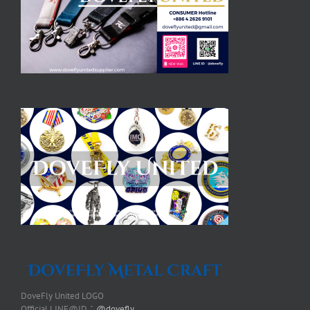
DoveFly United LOGO
Official LINE@ID：
@dovefly