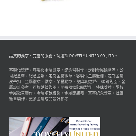
品質的要求、完善的服務，請選擇 DOVEFLY UNITED CO., LTD。
客製化獎牌
，
客製化金屬徽章
，
紀念幣製作
，
定制金屬鑰匙圈
，
公
司紀念幣
，
紀念金幣
，
定制金屬徽章
，
客製化金屬徽標
，
定制金屬
皮帶扣
，
金屬徽章
，
徽章
，
榮譽勳章
，
週年紀念幣
，
3D鑰匙圈
，
金
屬設計參考
，
可旋轉鑰匙圈
，
開瓶器鑰匙圈製作
，
特殊獎牌
，
學校
金屬徽章製作
，
金屬項鍊綴飾
，
金屬開瓶器
，
軍事紀念獎章
，
社團
徽章製作
，
更多金屬成品設計參考