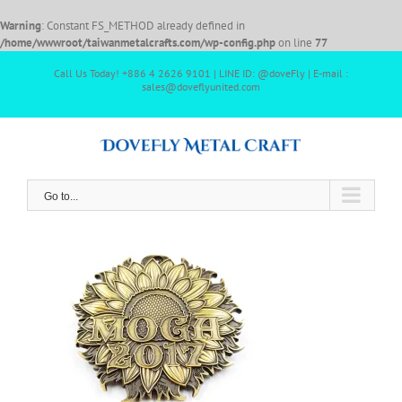
Warning
: Constant FS_METHOD already defined in
/home/wwwroot/taiwanmetalcrafts.com/wp-config.php
on line
77
Call Us Today! +886 4 2626 9101 | LINE ID: @doveFly | E-mail :
sales@doveflyunited.com
Go to...