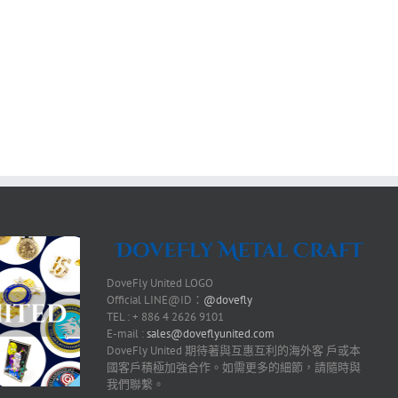
DoveFly United LOGO
Official LINE@ID：
@dovefly
TEL : + 886 4 2626 9101
E-mail :
sales@doveflyunited.com
DoveFly United 期待著與互惠互利的海外客 戶或本
國客戶積極加強合作。如需更多的細節，請隨時與
我們聯繫。