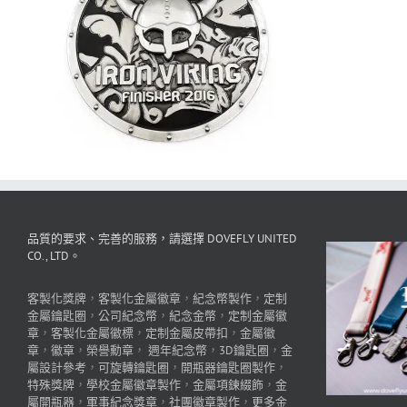
品質的要求、完善的服務，請選擇 DOVEFLY UNITED
CO., LTD。
客製化獎牌
，
客製化金屬徽章
，
紀念幣製作
，
定制
金屬鑰匙圈
，
公司紀念幣
，
紀念金幣
，
定制金屬徽
章
，
客製化金屬徽標
，
定制金屬皮帶扣
，
金屬徽
章
，
徽章
，
榮譽勳章
，
週年紀念幣
，
3D鑰匙圈
，
金
屬設計參考
，
可旋轉鑰匙圈
，
開瓶器鑰匙圈製作
，
特殊獎牌
，
學校金屬徽章製作
，
金屬項鍊綴飾
，
金
屬開瓶器
，
軍事紀念獎章
，
社團徽章製作
，
更多金