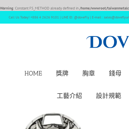
Warning
: Constant FS_METHOD already defined in
/home/wwwroot/taiwanmetalcr
Call Us Today! +886 4 2626 9101 | LINE ID: @doveFly | E-mail : sales@doveflyu
HOME
獎牌
胸章
錢母
工藝介紹
設計規範