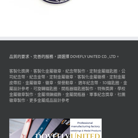
品質的要求、完善的服務，請選擇 DOVEFLY UNITED CO., LTD。
客製化獎牌
，
客製化金屬徽章
，
紀念幣製作
，
定制金屬鑰匙圈
，
公
司紀念幣
，
紀念金幣
，
定制金屬徽章
，
客製化金屬徽標
，
定制金屬
皮帶扣
，
金屬徽章
，
徽章
，
榮譽勳章
，
週年紀念幣
，
3D鑰匙圈
，
金
屬設計參考
，
可旋轉鑰匙圈
，
開瓶器鑰匙圈製作
，
特殊獎牌
，
學校
金屬徽章製作
，
金屬項鍊綴飾
，
金屬開瓶器
，
軍事紀念獎章
，
社團
徽章製作
，
更多金屬成品設計參考