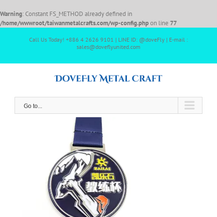
Warning
: Constant FS_METHOD already defined in
/home/wwwroot/taiwanmetalcrafts.com/wp-config.php
on line
77
Call Us Today! +886 4 2626 9101 | LINE ID: @doveFly | E-mail :
sales@doveflyunited.com
Go to...