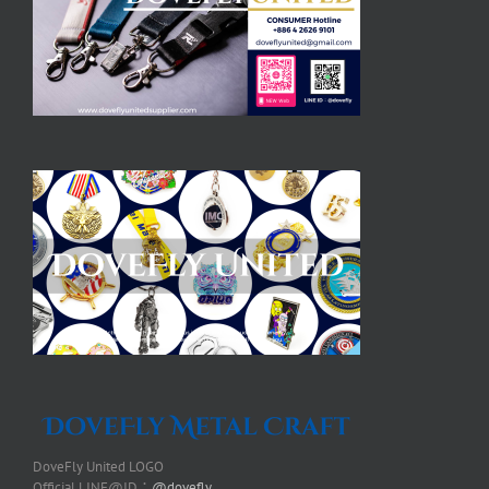
DoveFly United LOGO
Official LINE@ID：
@dovefly