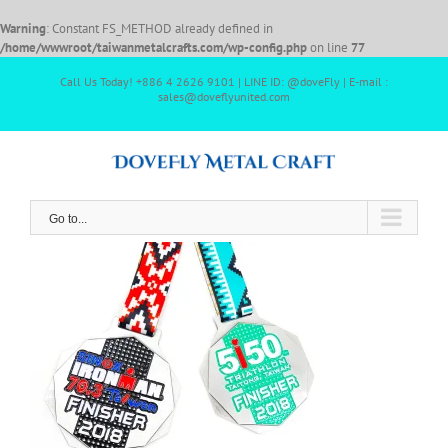
Warning
: Constant FS_METHOD already defined in
/home/wwwroot/taiwanmetalcrafts.com/wp-config.php
on line
77
Call Us Today! +886 4 2626 9101 | LINE ID: @doveFly | E-mail :
sales@doveflyunited.com
Go to...