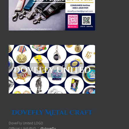
DoveFly United LOGO
Official LINE@ID：
@dovefly