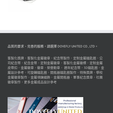
品質的要求、完善的服務，請選擇 DOVEFLY UNITED CO., LTD。
客製化獎牌
，
客製化金屬徽章
，
紀念幣製作
，
定制金屬鑰匙圈
，
公
司紀念幣
，
紀念金幣
，
定制金屬徽章
，
客製化金屬徽標
，
定制金屬
皮帶扣
，
金屬徽章
，
徽章
，
榮譽勳章
，
週年紀念幣
，
3D鑰匙圈
，
金
屬設計參考
，
可旋轉鑰匙圈
，
開瓶器鑰匙圈製作
，
特殊獎牌
，
學校
金屬徽章製作
，
金屬項鍊綴飾
，
金屬開瓶器
，
軍事紀念獎章
，
社團
徽章製作
，
更多金屬成品設計參考