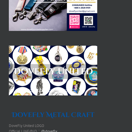
DoveFly United LOGO
Official LINE@ID：
@dovefly