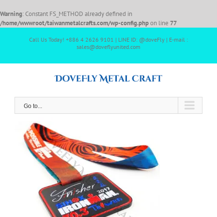
Warning
: Constant FS_METHOD already defined in
/home/wwwroot/taiwanmetalcrafts.com/wp-config.php
on line
77
Call Us Today! +886 4 2626 9101 | LINE ID: @doveFly | E-mail :
sales@doveflyunited.com
Go to...