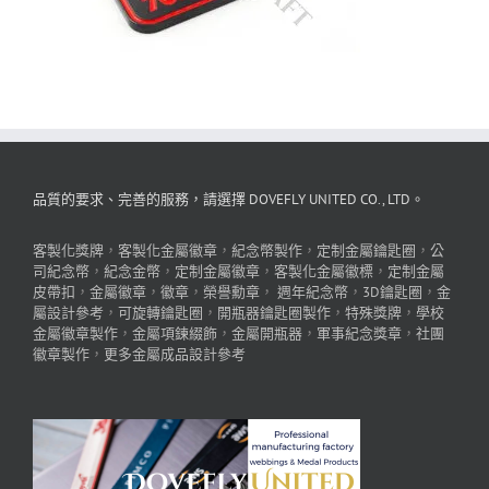
品質的要求、完善的服務，請選擇 DOVEFLY UNITED CO., LTD。
客製化獎牌
，
客製化金屬徽章
，
紀念幣製作
，
定制金屬鑰匙圈
，
公
司紀念幣
，
紀念金幣
，
定制金屬徽章
，
客製化金屬徽標
，
定制金屬
皮帶扣
，
金屬徽章
，
徽章
，
榮譽勳章
，
週年紀念幣
，
3D鑰匙圈
，
金
屬設計參考
，
可旋轉鑰匙圈
，
開瓶器鑰匙圈製作
，
特殊獎牌
，
學校
金屬徽章製作
，
金屬項鍊綴飾
，
金屬開瓶器
，
軍事紀念獎章
，
社團
徽章製作
，
更多金屬成品設計參考