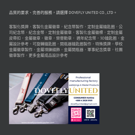
品質的要求、完善的服務，請選擇 DOVEFLY UNITED CO., LTD。
客製化獎牌
，
客製化金屬徽章
，
紀念幣製作
，
定制金屬鑰匙圈
，
公
司紀念幣
，
紀念金幣
，
定制金屬徽章
，
客製化金屬徽標
，
定制金屬
皮帶扣
，
金屬徽章
，
徽章
，
榮譽勳章
，
週年紀念幣
，
3D鑰匙圈
，
金
屬設計參考
，
可旋轉鑰匙圈
，
開瓶器鑰匙圈製作
，
特殊獎牌
，
學校
金屬徽章製作
，
金屬項鍊綴飾
，
金屬開瓶器
，
軍事紀念獎章
，
社團
徽章製作
，
更多金屬成品設計參考