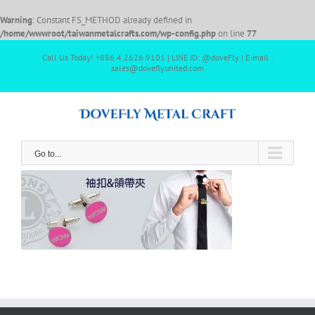
Warning
: Constant FS_METHOD already defined in
/home/wwwroot/taiwanmetalcrafts.com/wp-config.php
on line
77
Call Us Today! +886 4 2626 9101 | LINE ID: @doveFly | E-mail :
sales@doveflyunited.com
Go to...