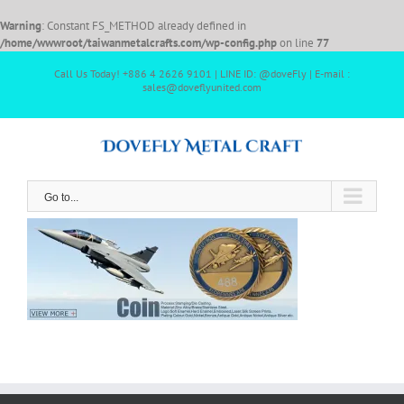
Warning
: Constant FS_METHOD already defined in
/home/wwwroot/taiwanmetalcrafts.com/wp-config.php
on line
77
Call Us Today! +886 4 2626 9101 | LINE ID: @doveFly | E-mail :
sales@doveflyunited.com
Go to...