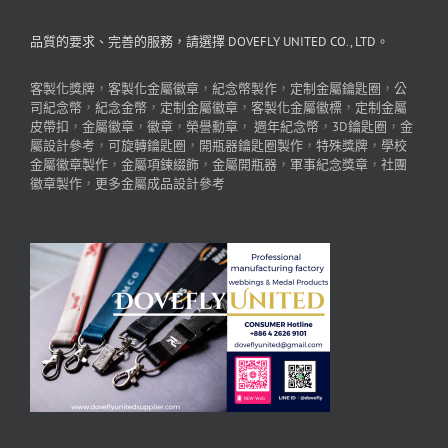
品質的要求、完善的服務，請選擇 DOVEFLY UNITED CO., LTD。
客製化獎牌
，
客製化金屬徽章
，
紀念幣製作
，
定制金屬鑰匙圈
，
公
司紀念幣
，
紀念金幣
，
定制金屬徽章
，
客製化金屬徽標
，
定制金屬
皮帶扣
，
金屬徽章
，
徽章
，
榮譽勳章
，
週年紀念幣
，
3D鑰匙圈
，
金
屬設計參考
，
可旋轉鑰匙圈
，
開瓶器鑰匙圈製作
，
特殊獎牌
，
學校
金屬徽章製作
，
金屬項鍊綴飾
，
金屬開瓶器
，
軍事紀念獎章
，
社團
徽章製作
，
更多金屬成品設計參考