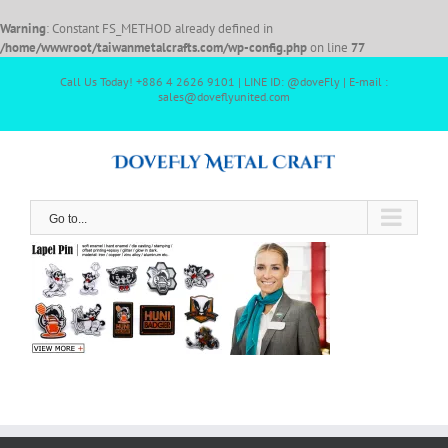
Warning
: Constant FS_METHOD already defined in
/home/wwwroot/taiwanmetalcrafts.com/wp-config.php
on line
77
Call Us Today! +886 4 2626 9101 | LINE ID: @doveFly | E-mail :
sales@doveflyunited.com
Go to...