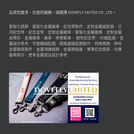
品質的要求、完善的服務，請選擇 DOVEFLY UNITED CO., LTD。
客製化獎牌
，
客製化金屬徽章
，
紀念幣製作
，
定制金屬鑰匙圈
，
公
司紀念幣
，
紀念金幣
，
定制金屬徽章
，
客製化金屬徽標
，
定制金屬
皮帶扣
，
金屬徽章
，
徽章
，
榮譽勳章
，
週年紀念幣
，
3D鑰匙圈
，
金
屬設計參考
，
可旋轉鑰匙圈
，
開瓶器鑰匙圈製作
，
特殊獎牌
，
學校
金屬徽章製作
，
金屬項鍊綴飾
，
金屬開瓶器
，
軍事紀念獎章
，
社團
徽章製作
，
更多金屬成品設計參考