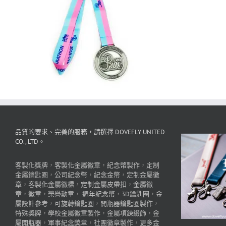
品質的要求、完善的服務，請選擇 DOVEFLY UNITED
CO., LTD。
客製化獎牌
，
客製化金屬徽章
，
紀念幣製作
，
定制
金屬鑰匙圈
，
公司紀念幣
，
紀念金幣
，
定制金屬徽
章
，
客製化金屬徽標
，
定制金屬皮帶扣
，
金屬徽
章
，
徽章
，
榮譽勳章
，
週年紀念幣
，
3D鑰匙圈
，
金
屬設計參考
，
可旋轉鑰匙圈
，
開瓶器鑰匙圈製作
，
特殊獎牌
，
學校金屬徽章製作
，
金屬項鍊綴飾
，
金
屬開瓶器
，
軍事紀念獎章
，
社團徽章製作
，
更多金