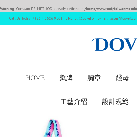
Warning
: Constant FS_METHOD already defined in
/home/wwwroot/taiwanmetalcr
Call Us Today! +886 4 2626 9101 | LINE ID: @doveFly | E-mail : sales@doveflyu
HOME
獎牌
胸章
錢母
工藝介紹
設計規範