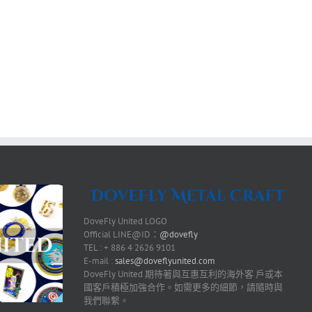
DoveFly United LOGO
Official LINE@ID：
@dovefly
TEL : + 886 4 2626 9101
E-mail :
sales@doveflyunited.com
DoveFly United 期待著與互惠互利的海外客 戶或本
國客戶積極加強合作。如需更多的細節，請隨時與
我們聯繫。