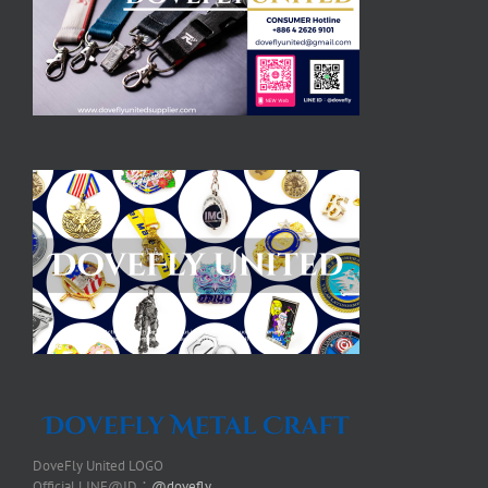
DoveFly United LOGO
Official LINE@ID：
@dovefly