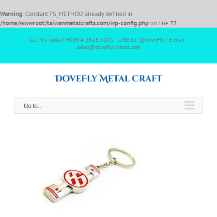
Warning
: Constant FS_METHOD already defined in
/home/wwwroot/taiwanmetalcrafts.com/wp-config.php
on line
77
Call Us Today! +886 4 2626 9101 | LINE ID: @doveFly | E-mail :
sales@doveflyunited.com
Go to...