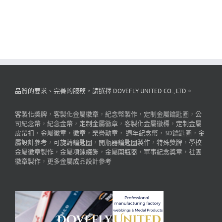
品質的要求、完善的服務，請選擇 DOVEFLY UNITED CO., LTD。
客製化獎牌
，
客製化金屬徽章
，
紀念幣製作
，
定制金屬鑰匙圈
，
公
司紀念幣
，
紀念金幣
，
定制金屬徽章
，
客製化金屬徽標
，
定制金屬
皮帶扣
，
金屬徽章
，
徽章
，
榮譽勳章
，
週年紀念幣
，
3D鑰匙圈
，
金
屬設計參考
，
可旋轉鑰匙圈
，
開瓶器鑰匙圈製作
，
特殊獎牌
，
學校
金屬徽章製作
，
金屬項鍊綴飾
，
金屬開瓶器
，
軍事紀念獎章
，
社團
徽章製作
，
更多金屬成品設計參考