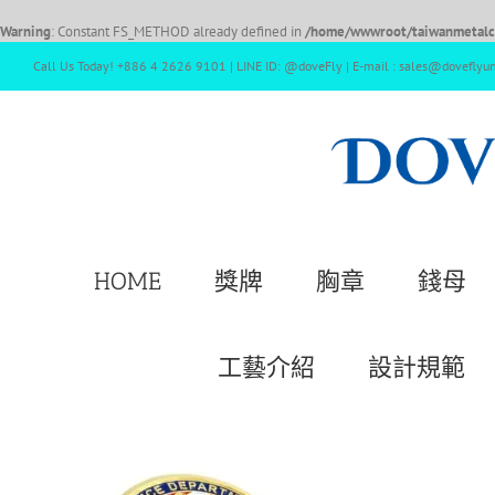
Warning
: Constant FS_METHOD already defined in
/home/wwwroot/taiwanmetalcr
Call Us Today! +886 4 2626 9101 | LINE ID: @doveFly | E-mail : sales@doveflyu
HOME
獎牌
胸章
錢母
工藝介紹
設計規範