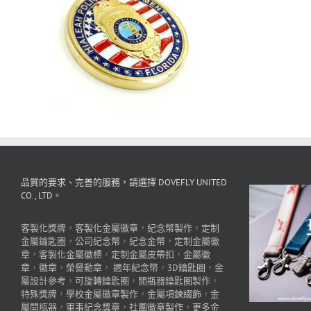
品質的要求、完善的服務，請選擇 DOVEFLY UNITED
CO., LTD。
客製化獎牌
，
客製化金屬徽章
，
紀念幣製作
，
定制
金屬鑰匙圈
，
公司紀念幣
，
紀念金幣
，
定制金屬徽
章
，
客製化金屬徽標
，
定制金屬皮帶扣
，
金屬徽
章
，
徽章
，
榮譽勳章
，
週年紀念幣
，
3D鑰匙圈
，
金
屬設計參考
，
可旋轉鑰匙圈
，
開瓶器鑰匙圈製作
，
特殊獎牌
，
學校金屬徽章製作
，
金屬項鍊綴飾
，
金
屬開瓶器
，
軍事紀念獎章
，
社團徽章製作
，
更多金