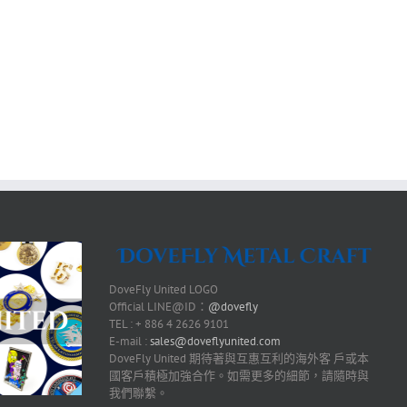
DoveFly United LOGO
Official LINE@ID：
@dovefly
TEL : + 886 4 2626 9101
E-mail :
sales@doveflyunited.com
DoveFly United 期待著與互惠互利的海外客 戶或本
國客戶積極加強合作。如需更多的細節，請隨時與
我們聯繫。