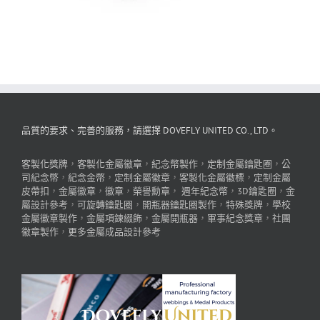
品質的要求、完善的服務，請選擇 DOVEFLY UNITED CO., LTD。
客製化獎牌
，
客製化金屬徽章
，
紀念幣製作
，
定制金屬鑰匙圈
，
公
司紀念幣
，
紀念金幣
，
定制金屬徽章
，
客製化金屬徽標
，
定制金屬
皮帶扣
，
金屬徽章
，
徽章
，
榮譽勳章
，
週年紀念幣
，
3D鑰匙圈
，
金
屬設計參考
，
可旋轉鑰匙圈
，
開瓶器鑰匙圈製作
，
特殊獎牌
，
學校
金屬徽章製作
，
金屬項鍊綴飾
，
金屬開瓶器
，
軍事紀念獎章
，
社團
徽章製作
，
更多金屬成品設計參考