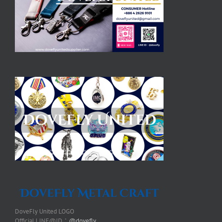
DoveFly United LOGO
Official LINE@ID：
@dovefly