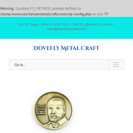
Warning
: Constant FS_METHOD already defined in
/home/wwwroot/taiwanmetalcrafts.com/wp-config.php
on line
77
Call Us Today! +886 4 2626 9101 | LINE ID: @doveFly | E-mail :
sales@doveflyunited.com
Go to...