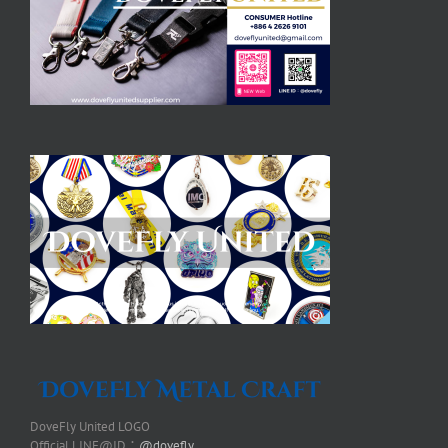
DoveFly United LOGO
Official LINE@ID：
@dovefly