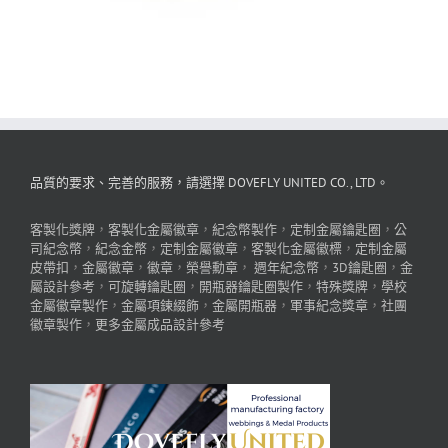
品質的要求、完善的服務，請選擇 DOVEFLY UNITED CO., LTD。
客製化獎牌
，
客製化金屬徽章
，
紀念幣製作
，
定制金屬鑰匙圈
，
公
司紀念幣
，
紀念金幣
，
定制金屬徽章
，
客製化金屬徽標
，
定制金屬
皮帶扣
，
金屬徽章
，
徽章
，
榮譽勳章
，
週年紀念幣
，
3D鑰匙圈
，
金
屬設計參考
，
可旋轉鑰匙圈
，
開瓶器鑰匙圈製作
，
特殊獎牌
，
學校
金屬徽章製作
，
金屬項鍊綴飾
，
金屬開瓶器
，
軍事紀念獎章
，
社團
徽章製作
，
更多金屬成品設計參考