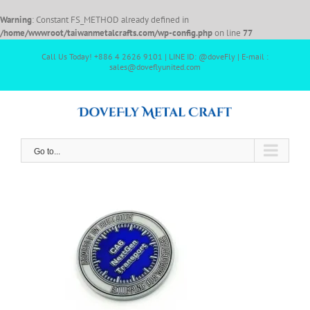
Warning
: Constant FS_METHOD already defined in
/home/wwwroot/taiwanmetalcrafts.com/wp-config.php
on line
77
Call Us Today! +886 4 2626 9101 | LINE ID: @doveFly | E-mail :
sales@doveflyunited.com
Go to...