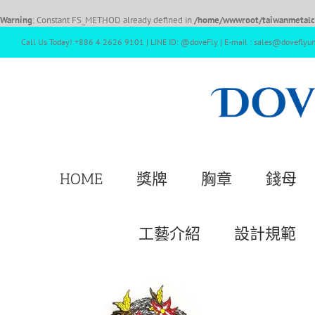
Warning
: Constant FS_METHOD already defined in
/home/wwwroot/taiwanmetalcr
Call Us Today! +886 4 2626 9101 | LINE ID: @doveFly | E-mail : sales@doveflyu
HOME
獎牌
胸章
錢母
工藝介紹
設計規範