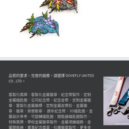
品質的要求、完善的服務，請選擇 DOVEFLY UNITED
CO., LTD。
客製化獎牌
，
客製化金屬徽章
，
紀念幣製作
，
定制
金屬鑰匙圈
，
公司紀念幣
，
紀念金幣
，
定制金屬徽
章
，
客製化金屬徽標
，
定制金屬皮帶扣
，
金屬徽
章
，
徽章
，
榮譽勳章
，
週年紀念幣
，
3D鑰匙圈
，
金
屬設計參考
，
可旋轉鑰匙圈
，
開瓶器鑰匙圈製作
，
特殊獎牌
，
學校金屬徽章製作
，
金屬項鍊綴飾
，
金
屬開瓶器
，
軍事紀念獎章
，
社團徽章製作
，
更多金