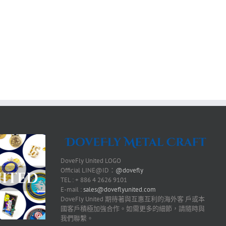
DoveFly United LOGO
Official LINE@ID：
@dovefly
TEL : + 886 4 2626 9101
E-mail :
sales@doveflyunited.com
DoveFly United 期待著與互惠互利的海外客 戶或本
國客戶積極加強合作。如需更多的細節，請隨時與
我們聯繫。