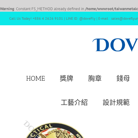
Warning
: Constant FS_METHOD already defined in
/home/wwwroot/taiwanmetalcr
Call Us Today! +886 4 2626 9101 | LINE ID: @doveFly | E-mail : sales@doveflyu
HOME
獎牌
胸章
錢母
工藝介紹
設計規範