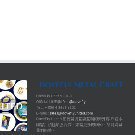
DoveFly United LOGO
Official LINE@ID：
@dovefly
TEL : + 886 4 2626 9101
E-mail :
sales@doveflyunited.com
DoveFly United 期待著與互惠互利的海外客 戶或本
國客戶積極加強合作。如需更多的細節，請隨時與
我們聯繫。