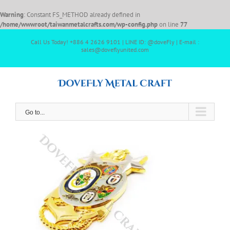
Warning
: Constant FS_METHOD already defined in
/home/wwwroot/taiwanmetalcrafts.com/wp-config.php
on line
77
Call Us Today! +886 4 2626 9101 | LINE ID: @doveFly | E-mail :
sales@doveflyunited.com
Go to...