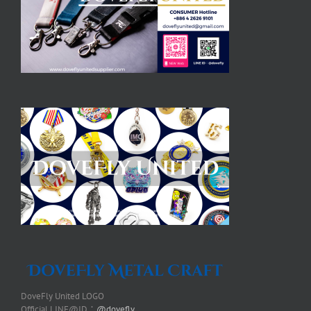
DoveFly United LOGO
Official LINE@ID：
@dovefly