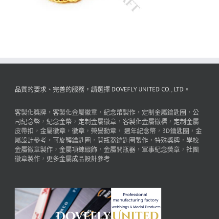
品質的要求、完善的服務，請選擇 DOVEFLY UNITED CO., LTD。
客製化獎牌
，
客製化金屬徽章
，
紀念幣製作
，
定制金屬鑰匙圈
，
公
司紀念幣
，
紀念金幣
，
定制金屬徽章
，
客製化金屬徽標
，
定制金屬
皮帶扣
，
金屬徽章
，
徽章
，
榮譽勳章
，
週年紀念幣
，
3D鑰匙圈
，
金
屬設計參考
，
可旋轉鑰匙圈
，
開瓶器鑰匙圈製作
，
特殊獎牌
，
學校
金屬徽章製作
，
金屬項鍊綴飾
，
金屬開瓶器
，
軍事紀念獎章
，
社團
徽章製作
，
更多金屬成品設計參考