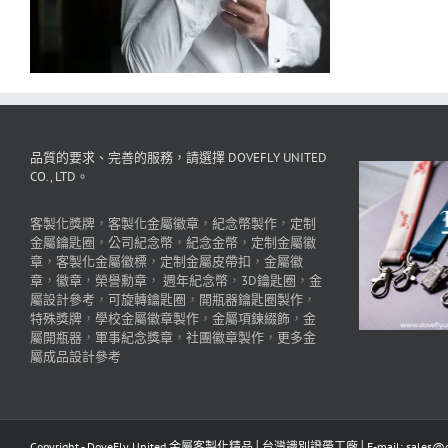
品質的要求、完善的服務，請選擇 DOVEFLY UNITED
CO., LTD。
客製化獎牌
，
客製化金屬徽章
，
紀念幣製作
，
定制
金屬鑰匙圈
，
公司紀念幣
，
紀念金幣
，
定制金屬徽
章
，
客製化金屬徽標
，
定制金屬皮帶扣
，
金屬徽
章
，
徽章
，
榮譽勳章
，
週年紀念幣
，
3D鑰匙圈
，
金
屬設計參考
，
可旋轉鑰匙圈
，
開瓶器鑰匙圈製作
，
特殊獎牌
，
學校金屬徽章製作
，
金屬項鍊綴飾
，
金
屬開瓶器
，
軍事紀念獎章
，
社團徽章製作
，
更多金
屬成品設計參考
Copyright - DoveFly United 金屬客製化精品│台灣識別證帶工廠│E-mail: sales@dov