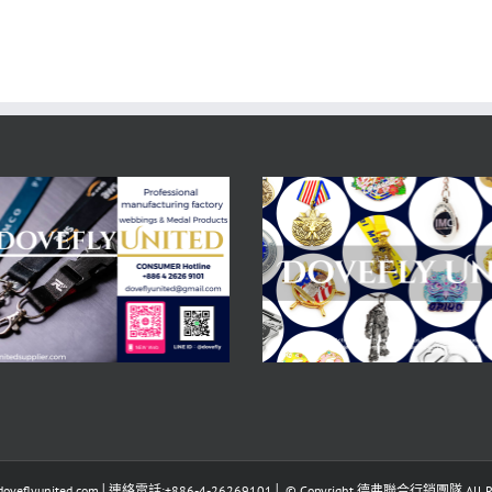
eflyunited.com│連絡電話:+886-4-26269101│ © Copyright 德弗聯合行銷團隊 All Righ