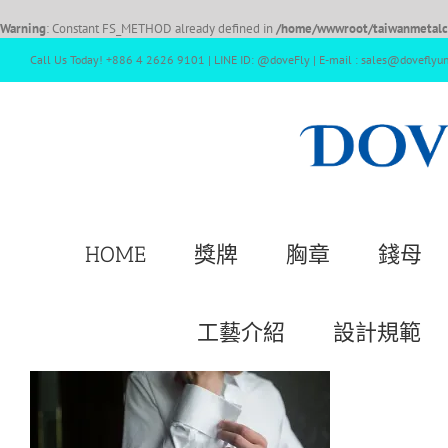
Warning
: Constant FS_METHOD already defined in
/home/wwwroot/taiwanmetalcr
Call Us Today! +886 4 2626 9101 | LINE ID: @doveFly | E-mail : sales@doveflyu
HOME
獎牌
胸章
錢母
工藝介紹
設計規範