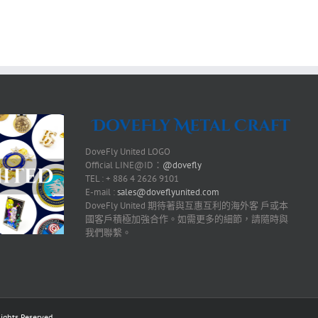
DoveFly United LOGO
Official LINE@ID：
@dovefly
TEL : + 886 4 2626 9101
E-mail :
sales@doveflyunited.com
DoveFly United 期待著與互惠互利的海外客 戶或本
國客戶積極加強合作。如需更多的細節，請隨時與
我們聯繫。
ts Reserved