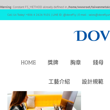
Warning
: Constant FS_METHOD already defined in
/home/wwwroot/taiwanmetalcr
Call Us Today! +886 4 2626 9101 | LINE ID: @doveFly | E-mail : sales@doveflyu
HOME
獎牌
胸章
錢母
工藝介紹
設計規範