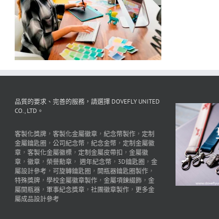
品質的要求、完善的服務，請選擇 DOVEFLY UNITED
CO., LTD。
客製化獎牌
，
客製化金屬徽章
，
紀念幣製作
，
定制
金屬鑰匙圈
，
公司紀念幣
，
紀念金幣
，
定制金屬徽
章
，
客製化金屬徽標
，
定制金屬皮帶扣
，
金屬徽
章
，
徽章
，
榮譽勳章
，
週年紀念幣
，
3D鑰匙圈
，
金
屬設計參考
，
可旋轉鑰匙圈
，
開瓶器鑰匙圈製作
，
特殊獎牌
，
學校金屬徽章製作
，
金屬項鍊綴飾
，
金
屬開瓶器
，
軍事紀念獎章
，
社團徽章製作
，
更多金
屬成品設計參考