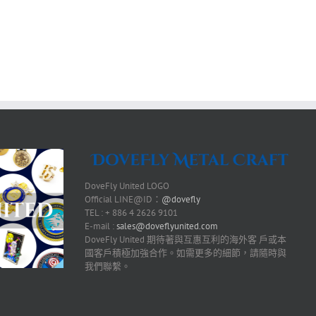
DoveFly United LOGO
Official LINE@ID：
@dovefly
TEL : + 886 4 2626 9101
E-mail :
sales@doveflyunited.com
DoveFly United 期待著與互惠互利的海外客 戶或本
國客戶積極加強合作。如需更多的細節，請隨時與
我們聯繫。