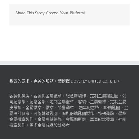
Share This Story, Choose Your Platform!
品質的要求、完善的服務，請選擇 DOVEFLY UNITED CO., LTD。
客製化獎牌
，
客製化金屬徽章
，
紀念幣製作
，
定制金屬鑰匙圈
，
公
司紀念幣
，
紀念金幣
，
定制金屬徽章
，
客製化金屬徽標
，
定制金屬
皮帶扣
，
金屬徽章
，
徽章
，
榮譽勳章
，
週年紀念幣
，
3D鑰匙圈
，
金
屬設計參考
，
可旋轉鑰匙圈
，
開瓶器鑰匙圈製作
，
特殊獎牌
，
學校
金屬徽章製作
，
金屬項鍊綴飾
，
金屬開瓶器
，
軍事紀念獎章
，
社團
徽章製作
，
更多金屬成品設計參考