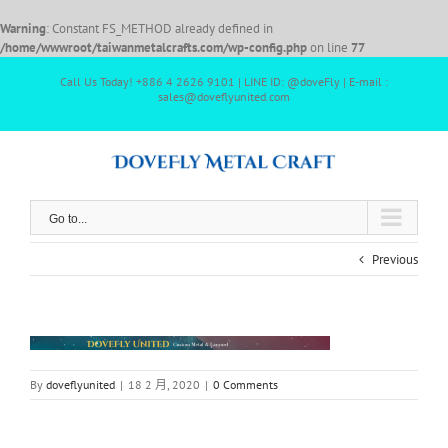
Warning
: Constant FS_METHOD already defined in
/home/wwwroot/taiwanmetalcrafts.com/wp-config.php
on line
77
Call Us Today! +886 4 2626 9101 | LINE ID: @doveFly | E-mail :
sales@doveflyunited.com
Go to...
Previous
By
doveflyunited
|
18 2 月, 2020
|
0 Comments