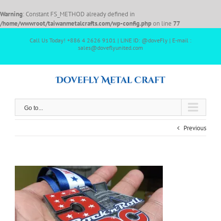
Warning
: Constant FS_METHOD already defined in
/home/wwwroot/taiwanmetalcrafts.com/wp-config.php
on line
77
Call Us Today! +886 4 2626 9101 | LINE ID: @doveFly | E-mail :
sales@doveflyunited.com
Go to...
Previous