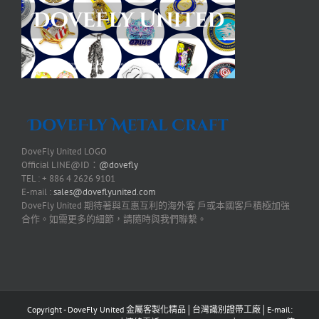
DoveFly United LOGO
Official LINE@ID：
@dovefly
TEL : + 886 4 2626 9101
E-mail :
sales@doveflyunited.com
DoveFly United 期待著與互惠互利的海外客 戶或本國客戶積極加強
合作。如需更多的細節，請隨時與我們聯繫。
Copyright - DoveFly United 金屬客製化精品│台灣識別證帶工廠│E-mail: