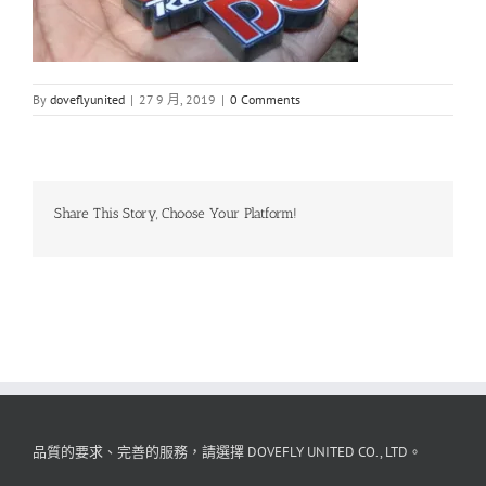
By
doveflyunited
|
27 9 月, 2019
|
0 Comments
Share This Story, Choose Your Platform!
品質的要求、完善的服務，請選擇 DOVEFLY UNITED CO., LTD。