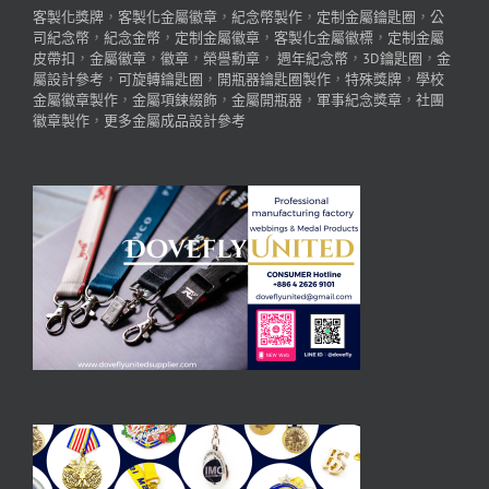
客製化獎牌
，
客製化金屬徽章
，
紀念幣製作
，
定制金屬鑰匙圈
，
公
司紀念幣
，
紀念金幣
，
定制金屬徽章
，
客製化金屬徽標
，
定制金屬
皮帶扣
，
金屬徽章
，
徽章
，
榮譽勳章
，
週年紀念幣
，
3D鑰匙圈
，
金
屬設計參考
，
可旋轉鑰匙圈
，
開瓶器鑰匙圈製作
，
特殊獎牌
，
學校
金屬徽章製作
，
金屬項鍊綴飾
，
金屬開瓶器
，
軍事紀念獎章
，
社團
徽章製作
，
更多金屬成品設計參考