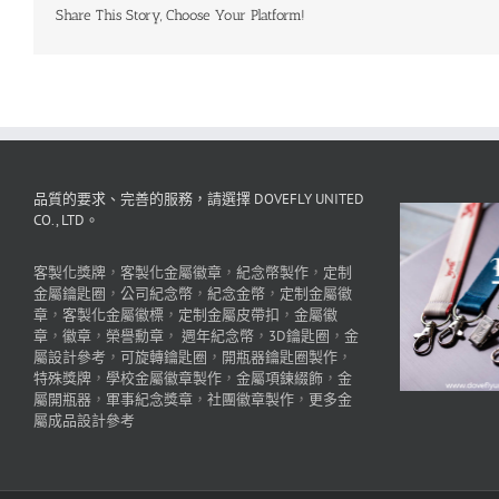
Share This Story, Choose Your Platform!
品質的要求、完善的服務，請選擇 DOVEFLY UNITED
CO., LTD。
客製化獎牌
，
客製化金屬徽章
，
紀念幣製作
，
定制
金屬鑰匙圈
，
公司紀念幣
，
紀念金幣
，
定制金屬徽
章
，
客製化金屬徽標
，
定制金屬皮帶扣
，
金屬徽
章
，
徽章
，
榮譽勳章
，
週年紀念幣
，
3D鑰匙圈
，
金
屬設計參考
，
可旋轉鑰匙圈
，
開瓶器鑰匙圈製作
，
特殊獎牌
，
學校金屬徽章製作
，
金屬項鍊綴飾
，
金
屬開瓶器
，
軍事紀念獎章
，
社團徽章製作
，
更多金
屬成品設計參考