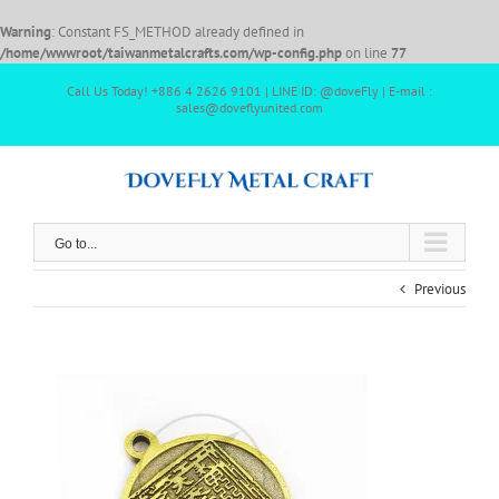
Warning
: Constant FS_METHOD already defined in
/home/wwwroot/taiwanmetalcrafts.com/wp-config.php
on line
77
Call Us Today! +886 4 2626 9101 | LINE ID: @doveFly | E-mail :
sales@doveflyunited.com
Go to...
Previous