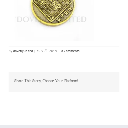
By
doveflyunited
|
30 9 月, 2019
|
0 Comments
Share This Story, Choose Your Platform!