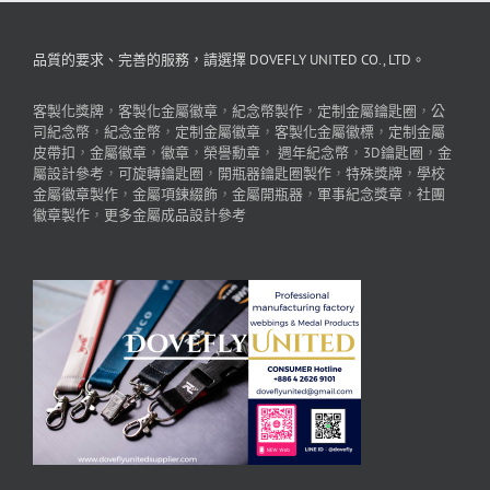
品質的要求、完善的服務，請選擇 DOVEFLY UNITED CO., LTD。
客製化獎牌
，
客製化金屬徽章
，
紀念幣製作
，
定制金屬鑰匙圈
，
公
司紀念幣
，
紀念金幣
，
定制金屬徽章
，
客製化金屬徽標
，
定制金屬
皮帶扣
，
金屬徽章
，
徽章
，
榮譽勳章
，
週年紀念幣
，
3D鑰匙圈
，
金
屬設計參考
，
可旋轉鑰匙圈
，
開瓶器鑰匙圈製作
，
特殊獎牌
，
學校
金屬徽章製作
，
金屬項鍊綴飾
，
金屬開瓶器
，
軍事紀念獎章
，
社團
徽章製作
，
更多金屬成品設計參考