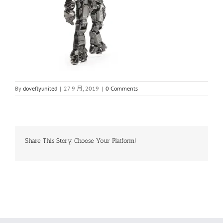
By
doveflyunited
|
27 9 月, 2019
|
0 Comments
Share This Story, Choose Your Platform!