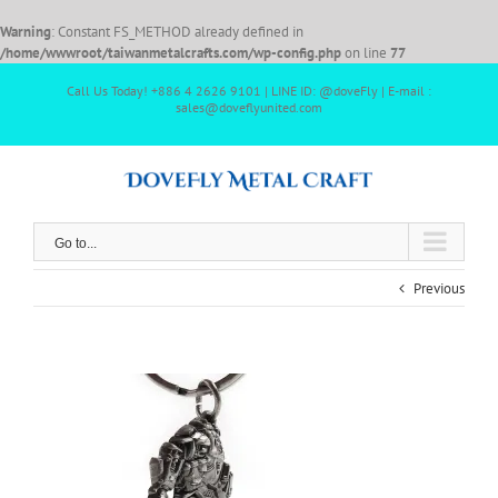
Warning
: Constant FS_METHOD already defined in
/home/wwwroot/taiwanmetalcrafts.com/wp-config.php
on line
77
Call Us Today! +886 4 2626 9101 | LINE ID: @doveFly | E-mail :
sales@doveflyunited.com
Go to...
Previous