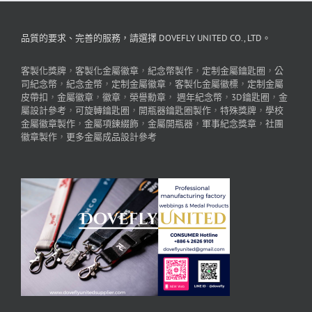
品質的要求、完善的服務，請選擇 DOVEFLY UNITED CO., LTD。
客製化獎牌
，
客製化金屬徽章
，
紀念幣製作
，
定制金屬鑰匙圈
，
公
司紀念幣
，
紀念金幣
，
定制金屬徽章
，
客製化金屬徽標
，
定制金屬
皮帶扣
，
金屬徽章
，
徽章
，
榮譽勳章
，
週年紀念幣
，
3D鑰匙圈
，
金
屬設計參考
，
可旋轉鑰匙圈
，
開瓶器鑰匙圈製作
，
特殊獎牌
，
學校
金屬徽章製作
，
金屬項鍊綴飾
，
金屬開瓶器
，
軍事紀念獎章
，
社團
徽章製作
，
更多金屬成品設計參考