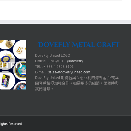
DoveFly United LOGO
Official LINE@ID：
@dovefly
TEL : + 886 4 2626 9101
E-mail :
sales@doveflyunited.com
DoveFly United 期待著與互惠互利的海外客 戶或本
國客戶積極加強合作。如需更多的細節，請隨時與
我們聯繫。
ts Reserved