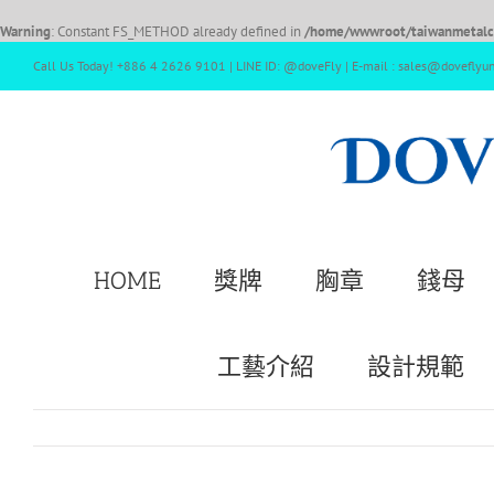
Warning
: Constant FS_METHOD already defined in
/home/wwwroot/taiwanmetalcr
Call Us Today! +886 4 2626 9101 | LINE ID: @doveFly | E-mail : sales@doveflyu
HOME
獎牌
胸章
錢母
工藝介紹
設計規範