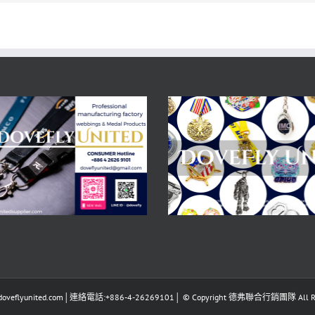
eflyunited.com│連絡電話:+886-4-26269101│ © Copyright 德弗聯合行銷團隊 All Righ