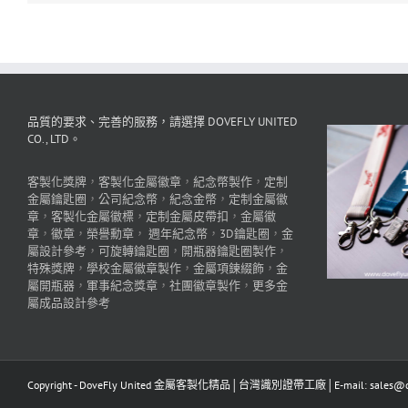
品質的要求、完善的服務，請選擇 DOVEFLY UNITED
CO., LTD。
客製化獎牌
，
客製化金屬徽章
，
紀念幣製作
，
定制
金屬鑰匙圈
，
公司紀念幣
，
紀念金幣
，
定制金屬徽
章
，
客製化金屬徽標
，
定制金屬皮帶扣
，
金屬徽
章
，
徽章
，
榮譽勳章
，
週年紀念幣
，
3D鑰匙圈
，
金
屬設計參考
，
可旋轉鑰匙圈
，
開瓶器鑰匙圈製作
，
特殊獎牌
，
學校金屬徽章製作
，
金屬項鍊綴飾
，
金
屬開瓶器
，
軍事紀念獎章
，
社團徽章製作
，
更多金
屬成品設計參考
Copyright - DoveFly United 金屬客製化精品│台灣識別證帶工廠│E-mail: sales@dov