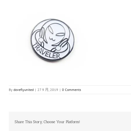
By
doveflyunited
|
27 9 月, 2019
|
0 Comments
Share This Story, Choose Your Platform!