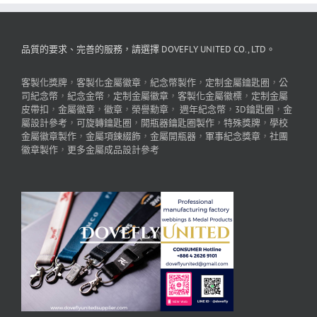
品質的要求、完善的服務，請選擇 DOVEFLY UNITED CO., LTD。
客製化獎牌
，
客製化金屬徽章
，
紀念幣製作
，
定制金屬鑰匙圈
，
公
司紀念幣
，
紀念金幣
，
定制金屬徽章
，
客製化金屬徽標
，
定制金屬
皮帶扣
，
金屬徽章
，
徽章
，
榮譽勳章
，
週年紀念幣
，
3D鑰匙圈
，
金
屬設計參考
，
可旋轉鑰匙圈
，
開瓶器鑰匙圈製作
，
特殊獎牌
，
學校
金屬徽章製作
，
金屬項鍊綴飾
，
金屬開瓶器
，
軍事紀念獎章
，
社團
徽章製作
，
更多金屬成品設計參考