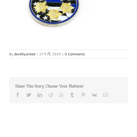
By
doveflyunited
|
27 9 月, 2019
|
0 Comments
Share This Story, Choose Your Platform!