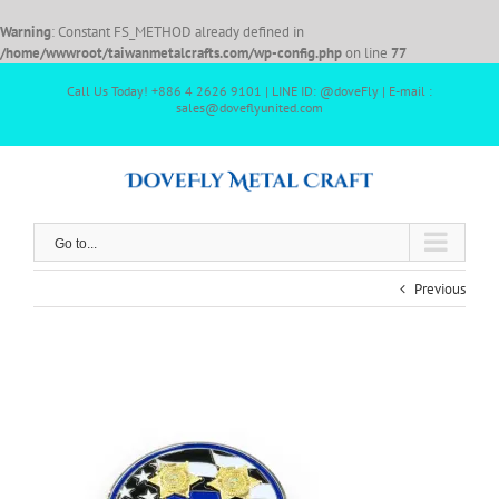
Warning
: Constant FS_METHOD already defined in
/home/wwwroot/taiwanmetalcrafts.com/wp-config.php
on line
77
Call Us Today! +886 4 2626 9101 | LINE ID: @doveFly | E-mail :
sales@doveflyunited.com
Go to...
Previous