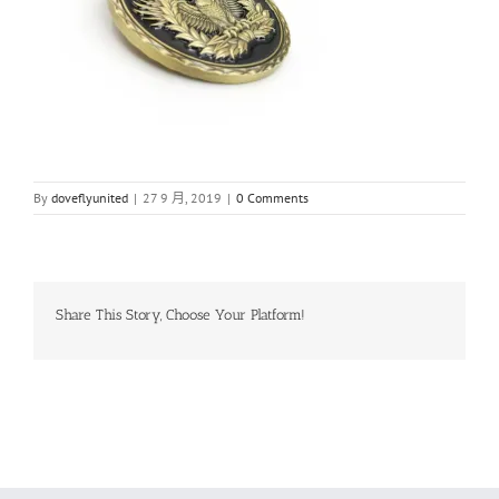
By
doveflyunited
|
27 9 月, 2019
|
0 Comments
Share This Story, Choose Your Platform!