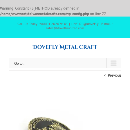
Warning
: Constant FS_METHOD already defined in
/home/wwwroot/taiwanmetalcrafts.com/wp-config.php
on line
77
Call Us Today! +886 4 2626 9101 | LINE ID: @doveFly | E-mail :
sales@doveflyunited.com
Go to...
Previous