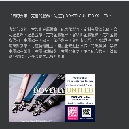
品質的要求、完善的服務，請選擇 DOVEFLY UNITED CO., LTD。
客製化獎牌
，
客製化金屬徽章
，
紀念幣製作
，
定制金屬鑰匙圈
，
公
司紀念幣
，
紀念金幣
，
定制金屬徽章
，
客製化金屬徽標
，
定制金屬
皮帶扣
，
金屬徽章
，
徽章
，
榮譽勳章
，
週年紀念幣
，
3D鑰匙圈
，
金
屬設計參考
，
可旋轉鑰匙圈
，
開瓶器鑰匙圈製作
，
特殊獎牌
，
學校
金屬徽章製作
，
金屬項鍊綴飾
，
金屬開瓶器
，
軍事紀念獎章
，
社團
徽章製作
，
更多金屬成品設計參考