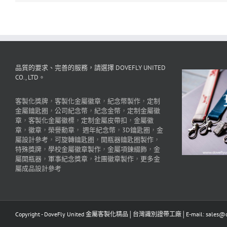
品質的要求、完善的服務，請選擇 DOVEFLY UNITED
CO., LTD。
客製化獎牌
，
客製化金屬徽章
，
紀念幣製作
，
定制
金屬鑰匙圈
，
公司紀念幣
，
紀念金幣
，
定制金屬徽
章
，
客製化金屬徽標
，
定制金屬皮帶扣
，
金屬徽
章
，
徽章
，
榮譽勳章
，
週年紀念幣
，
3D鑰匙圈
，
金
屬設計參考
，
可旋轉鑰匙圈
，
開瓶器鑰匙圈製作
，
特殊獎牌
，
學校金屬徽章製作
，
金屬項鍊綴飾
，
金
屬開瓶器
，
軍事紀念獎章
，
社團徽章製作
，
更多金
屬成品設計參考
Copyright - DoveFly United 金屬客製化精品│台灣識別證帶工廠│E-mail: sales@dov