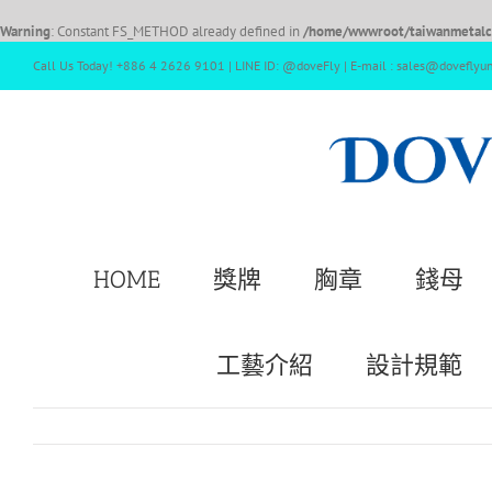
Warning
: Constant FS_METHOD already defined in
/home/wwwroot/taiwanmetalcr
Call Us Today! +886 4 2626 9101 | LINE ID: @doveFly | E-mail : sales@doveflyu
HOME
獎牌
胸章
錢母
工藝介紹
設計規範