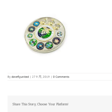
By
doveflyunited
|
27 9 月, 2019
|
0 Comments
Share This Story, Choose Your Platform!