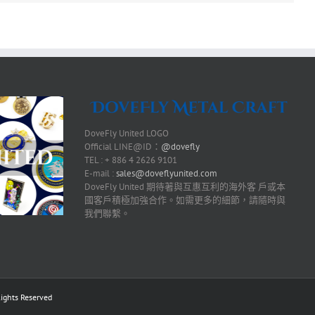
DoveFly United LOGO
Official LINE@ID：
@dovefly
TEL : + 886 4 2626 9101
E-mail :
sales@doveflyunited.com
DoveFly United 期待著與互惠互利的海外客 戶或本
國客戶積極加強合作。如需更多的細節，請隨時與
我們聯繫。
ts Reserved