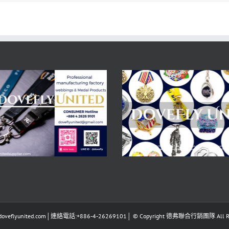
eflyunited.com│連絡電話:+886-4-26269101│ © Copyright 德弗聯合行銷團隊 All Righ