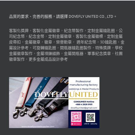
品質的要求、完善的服務，請選擇 DOVEFLY UNITED CO., LTD。
客製化獎牌
，
客製化金屬徽章
，
紀念幣製作
，
定制金屬鑰匙圈
，
公
司紀念幣
，
紀念金幣
，
定制金屬徽章
，
客製化金屬徽標
，
定制金屬
皮帶扣
，
金屬徽章
，
徽章
，
榮譽勳章
，
週年紀念幣
，
3D鑰匙圈
，
金
屬設計參考
，
可旋轉鑰匙圈
，
開瓶器鑰匙圈製作
，
特殊獎牌
，
學校
金屬徽章製作
，
金屬項鍊綴飾
，
金屬開瓶器
，
軍事紀念獎章
，
社團
徽章製作
，
更多金屬成品設計參考