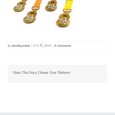
By
doveflyunited
|
27 9 月, 2019
|
0 Comments
Share This Story, Choose Your Platform!