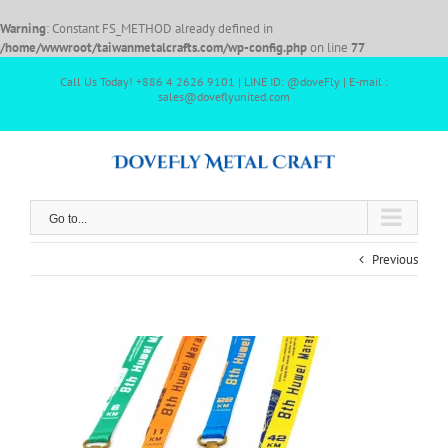
Warning
: Constant FS_METHOD already defined in
/home/wwwroot/taiwanmetalcrafts.com/wp-config.php
on line
77
Call Us Today! +886 4 2626 9101 | LINE ID: @doveFly | E-mail :
sales@doveflyunited.com
Go to...
Previous