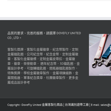
品質的要求、完善的服務，請選擇 DOVEFLY UNITED
CO., LTD。
客製化獎牌
，
客製化金屬徽章
，
紀念幣製作
，
定制
金屬鑰匙圈
，
公司紀念幣
，
紀念金幣
，
定制金屬徽
章
，
客製化金屬徽標
，
定制金屬皮帶扣
，
金屬徽
章
，
徽章
，
榮譽勳章
，
週年紀念幣
，
3D鑰匙圈
，
金
屬設計參考
，
可旋轉鑰匙圈
，
開瓶器鑰匙圈製作
，
特殊獎牌
，
學校金屬徽章製作
，
金屬項鍊綴飾
，
金
屬開瓶器
，
軍事紀念獎章
，
社團徽章製作
，
更多金
屬成品設計參考
Copyright - DoveFly United 金屬客製化精品│台灣識別證帶工廠│E-mail: sales@dov