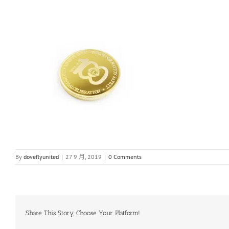
By
doveflyunited
|
27 9 月, 2019
|
0 Comments
Share This Story, Choose Your Platform!