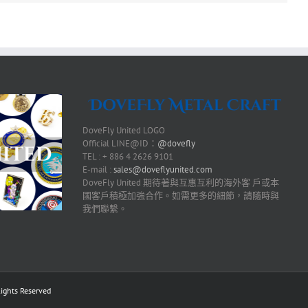
DoveFly United LOGO
Official LINE@ID：
@dovefly
TEL : + 886 4 2626 9101
E-mail :
sales@doveflyunited.com
DoveFly United 期待著與互惠互利的海外客 戶或本
國客戶積極加強合作。如需更多的細節，請隨時與
我們聯繫。
ts Reserved