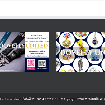
eflyunited.com│連絡電話:+886-4-26269101│ © Copyright 德弗聯合行銷團隊 All Righ