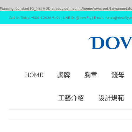
Warning
: Constant FS_METHOD already defined in
/home/wwwroot/taiwanmetalcr
Call Us Today! +886 4 2626 9101 | LINE ID: @doveFly | E-mail : sales@doveflyu
HOME
獎牌
胸章
錢母
工藝介紹
設計規範