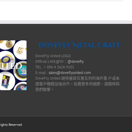
DoveFly United LOGO
Official LINE@ID：
@dovefly
TEL : + 886 4 2626 9101
E-mail :
sales@doveflyunited.com
DoveFly United 期待著與互惠互利的海外客 戶或本
國客戶積極加強合作。如需更多的細節，請隨時與
我們聯繫。
ts Reserved