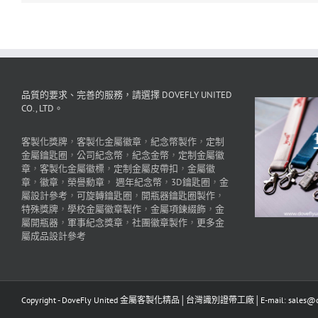
品質的要求、完善的服務，請選擇 DOVEFLY UNITED
CO., LTD。
客製化獎牌
，
客製化金屬徽章
，
紀念幣製作
，
定制
金屬鑰匙圈
，
公司紀念幣
，
紀念金幣
，
定制金屬徽
章
，
客製化金屬徽標
，
定制金屬皮帶扣
，
金屬徽
章
，
徽章
，
榮譽勳章
，
週年紀念幣
，
3D鑰匙圈
，
金
屬設計參考
，
可旋轉鑰匙圈
，
開瓶器鑰匙圈製作
，
特殊獎牌
，
學校金屬徽章製作
，
金屬項鍊綴飾
，
金
屬開瓶器
，
軍事紀念獎章
，
社團徽章製作
，
更多金
屬成品設計參考
Copyright - DoveFly United 金屬客製化精品│台灣識別證帶工廠│E-mail: sales@dov