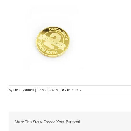
By
doveflyunited
|
27 9 月, 2019
|
0 Comments
Share This Story, Choose Your Platform!