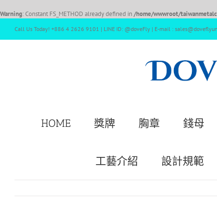
Warning
: Constant FS_METHOD already defined in
/home/wwwroot/taiwanmetalcr
Call Us Today! +886 4 2626 9101 | LINE ID: @doveFly | E-mail : sales@doveflyu
HOME
獎牌
胸章
錢母
工藝介紹
設計規範