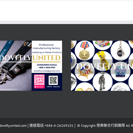
eflyunited.com│連絡電話:+886-4-26269101│ © Copyright 德弗聯合行銷團隊 All Righ