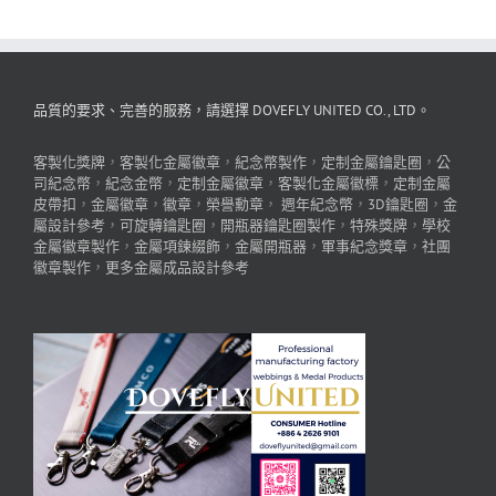
品質的要求、完善的服務，請選擇 DOVEFLY UNITED CO., LTD。
客製化獎牌
，
客製化金屬徽章
，
紀念幣製作
，
定制金屬鑰匙圈
，
公
司紀念幣
，
紀念金幣
，
定制金屬徽章
，
客製化金屬徽標
，
定制金屬
皮帶扣
，
金屬徽章
，
徽章
，
榮譽勳章
，
週年紀念幣
，
3D鑰匙圈
，
金
屬設計參考
，
可旋轉鑰匙圈
，
開瓶器鑰匙圈製作
，
特殊獎牌
，
學校
金屬徽章製作
，
金屬項鍊綴飾
，
金屬開瓶器
，
軍事紀念獎章
，
社團
徽章製作
，
更多金屬成品設計參考