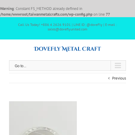
Warning
: Constant FS_METHOD already defined in
/home/wwwroot/taiwanmetalcrafts.com/wp-config.php
on line
77
Call Us Today! +886 4 2626 9101 | LINE ID: @doveFly | E-mail :
sales@doveflyunited.com
Go to...
Previous