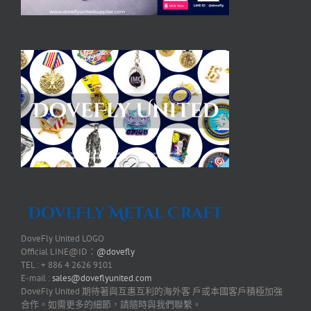
DoveFly United LOGO
Official LINE@ID：
@dovefly
TEL : + 886 4 2626 9101
E-mail :
sales@doveflyunited.com
DoveFly United 期待著與互惠互利的海外客 戶或本國客戶積極加強
合作。如需更多的細節，請隨時與我們聯繫。