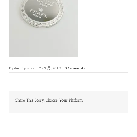
By
doveflyunited
|
27 9 月, 2019
|
0 Comments
Share This Story, Choose Your Platform!