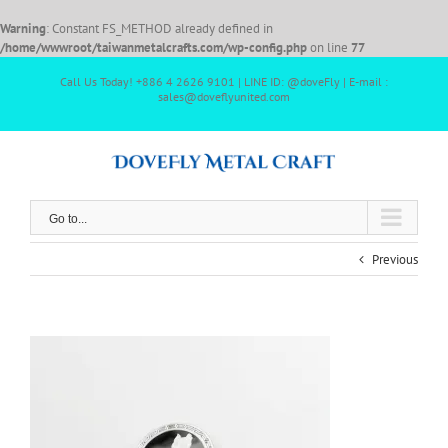
Warning
: Constant FS_METHOD already defined in
/home/wwwroot/taiwanmetalcrafts.com/wp-config.php
on line
77
Call Us Today! +886 4 2626 9101 | LINE ID: @doveFly | E-mail :
sales@doveflyunited.com
Go to...
Previous