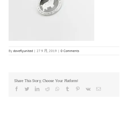
By
doveflyunited
|
27 9 月, 2019
|
0 Comments
Share This Story, Choose Your Platform!