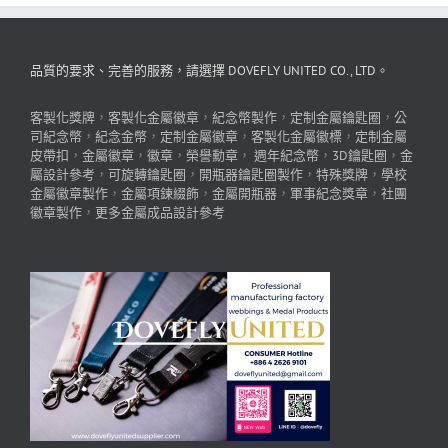
品質的要求、完善的服務，請選擇 DOVEFLY UNITED CO., LTD。
客製化獎牌
，
客製化金屬徽章
，
紀念幣製作
，
定制金屬鑰匙圈
，
公
司紀念幣
，
紀念金幣
，
定制金屬徽章
，
客製化金屬徽標
，
定制金屬
皮帶扣
，
金屬徽章
，
徽章
，
榮譽勳章
，
週年紀念幣
，
3D鑰匙圈
，
金
屬設計參考
，
可旋轉鑰匙圈
，
開瓶器鑰匙圈製作
，
特殊獎牌
，
學校
金屬徽章製作
，
金屬項鍊綴飾
，
金屬開瓶器
，
軍事紀念獎章
，
社團
徽章製作
，
更多金屬成品設計參考