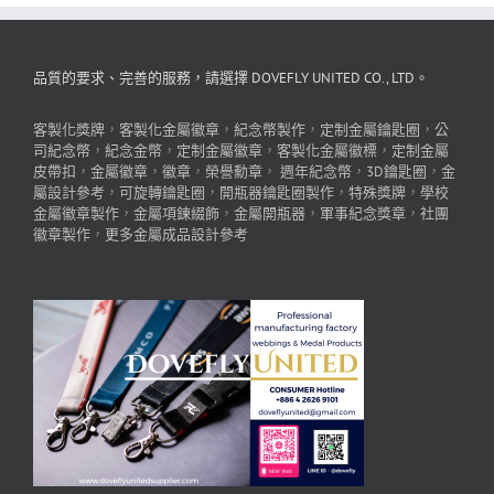
品質的要求、完善的服務，請選擇 DOVEFLY UNITED CO., LTD。
客製化獎牌
，
客製化金屬徽章
，
紀念幣製作
，
定制金屬鑰匙圈
，
公
司紀念幣
，
紀念金幣
，
定制金屬徽章
，
客製化金屬徽標
，
定制金屬
皮帶扣
，
金屬徽章
，
徽章
，
榮譽勳章
，
週年紀念幣
，
3D鑰匙圈
，
金
屬設計參考
，
可旋轉鑰匙圈
，
開瓶器鑰匙圈製作
，
特殊獎牌
，
學校
金屬徽章製作
，
金屬項鍊綴飾
，
金屬開瓶器
，
軍事紀念獎章
，
社團
徽章製作
，
更多金屬成品設計參考