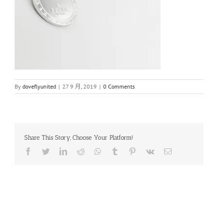
By
doveflyunited
|
27 9 月, 2019
|
0 Comments
Share This Story, Choose Your Platform!