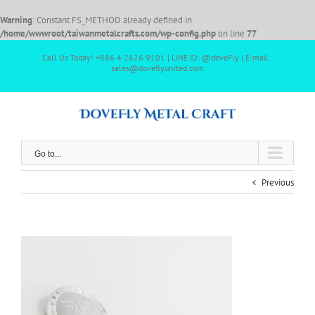
Warning
: Constant FS_METHOD already defined in
/home/wwwroot/taiwanmetalcrafts.com/wp-config.php
on line
77
Call Us Today! +886 4 2626 9101 | LINE ID: @doveFly | E-mail :
sales@doveflyunited.com
Go to...
Previous