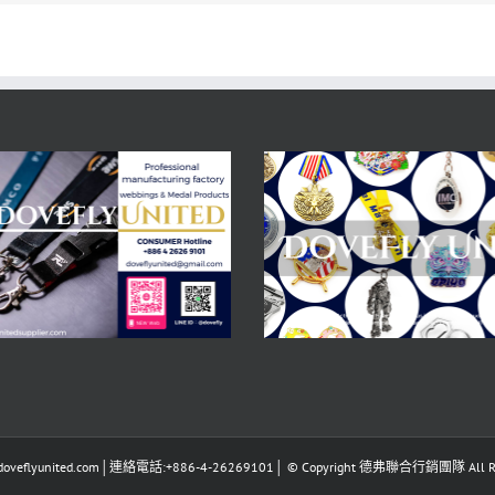
eflyunited.com│連絡電話:+886-4-26269101│ © Copyright 德弗聯合行銷團隊 All Righ