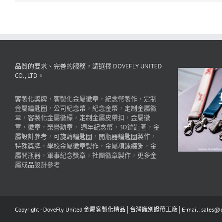
品質的要求、完善的服務，請選擇 DOVEFLY UNITED
CO., LTD。
客製化獎牌
，
客製化金屬徽章
，
紀念幣製作
，
定制
金屬鑰匙圈
，
公司紀念幣
，
紀念金幣
，
定制金屬徽
章
，
客製化金屬徽標
，
定制金屬皮帶扣
，
金屬徽
章
，
徽章
，
榮譽勳章
，
週年紀念幣
，
3D鑰匙圈
，
金
屬設計參考
，
可旋轉鑰匙圈
，
開瓶器鑰匙圈製作
，
特殊獎牌
，
學校金屬徽章製作
，
金屬項鍊綴飾
，
金
屬開瓶器
，
軍事紀念獎章
，
社團徽章製作
，
更多金
屬成品設計參考
Copyright - DoveFly United 金屬客製化精品│台灣識別證帶工廠│E-mail: sales@dov