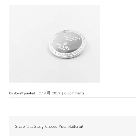
By
doveflyunited
|
27 9 月, 2019
|
0 Comments
Share This Story, Choose Your Platform!