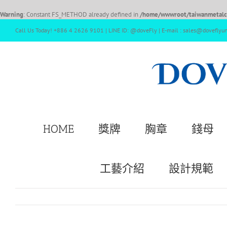
Warning
: Constant FS_METHOD already defined in
/home/wwwroot/taiwanmetalcr
Call Us Today! +886 4 2626 9101 | LINE ID: @doveFly | E-mail : sales@doveflyu
HOME
獎牌
胸章
錢母
工藝介紹
設計規範