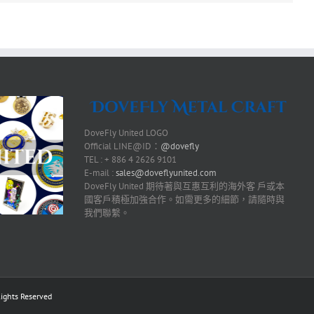
DoveFly United LOGO
Official LINE@ID：
@dovefly
TEL : + 886 4 2626 9101
E-mail :
sales@doveflyunited.com
DoveFly United 期待著與互惠互利的海外客 戶或本
國客戶積極加強合作。如需更多的細節，請隨時與
我們聯繫。
ts Reserved