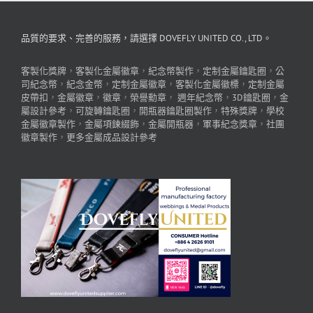
品質的要求、完善的服務，請選擇 DOVEFLY UNITED CO., LTD。
客製化獎牌
，
客製化金屬徽章
，
紀念幣製作
，
定制金屬鑰匙圈
，
公
司紀念幣
，
紀念金幣
，
定制金屬徽章
，
客製化金屬徽標
，
定制金屬
皮帶扣
，
金屬徽章
，
徽章
，
榮譽勳章
，
週年紀念幣
，
3D鑰匙圈
，
金
屬設計參考
，
可旋轉鑰匙圈
，
開瓶器鑰匙圈製作
，
特殊獎牌
，
學校
金屬徽章製作
，
金屬項鍊綴飾
，
金屬開瓶器
，
軍事紀念獎章
，
社團
徽章製作
，
更多金屬成品設計參考