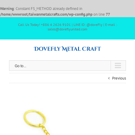
Warning
: Constant FS_METHOD already defined in
/home/wwwroot/taiwanmetalcrafts.com/wp-config.php
on line
77
Call Us Today! +886 4 2626 9101 | LINE ID: @doveFly | E-mail :
sales@doveflyunited.com
Go to...
Previous