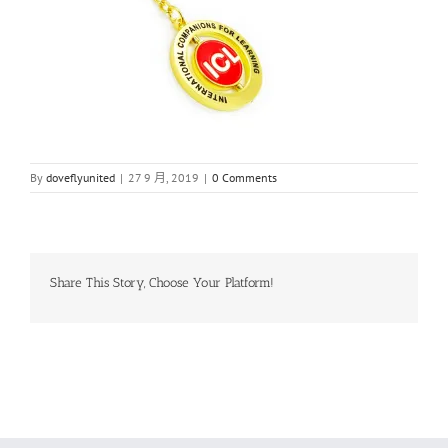
By
doveflyunited
|
27 9 月, 2019
|
0 Comments
Share This Story, Choose Your Platform!