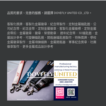
品質的要求、完善的服務，請選擇 DOVEFLY UNITED CO., LTD。
客製化獎牌
，
客製化金屬徽章
，
紀念幣製作
，
定制金屬鑰匙圈
，
公
司紀念幣
，
紀念金幣
，
定制金屬徽章
，
客製化金屬徽標
，
定制金屬
皮帶扣
，
金屬徽章
，
徽章
，
榮譽勳章
，
週年紀念幣
，
3D鑰匙圈
，
金
屬設計參考
，
可旋轉鑰匙圈
，
開瓶器鑰匙圈製作
，
特殊獎牌
，
學校
金屬徽章製作
，
金屬項鍊綴飾
，
金屬開瓶器
，
軍事紀念獎章
，
社團
徽章製作
，
更多金屬成品設計參考