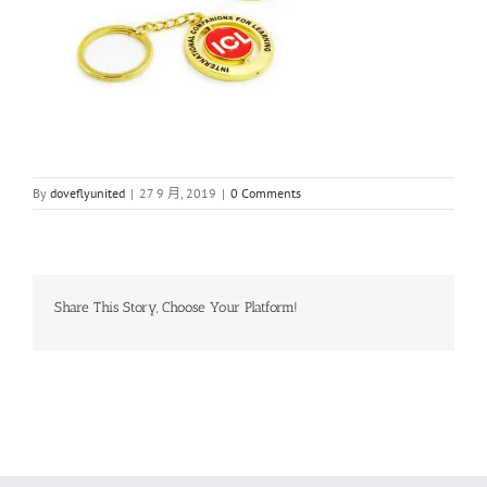
By
doveflyunited
|
27 9 月, 2019
|
0 Comments
Share This Story, Choose Your Platform!