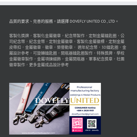
品質的要求、完善的服務，請選擇 DOVEFLY UNITED CO., LTD。
客製化獎牌
，
客製化金屬徽章
，
紀念幣製作
，
定制金屬鑰匙圈
，
公
司紀念幣
，
紀念金幣
，
定制金屬徽章
，
客製化金屬徽標
，
定制金屬
皮帶扣
，
金屬徽章
，
徽章
，
榮譽勳章
，
週年紀念幣
，
3D鑰匙圈
，
金
屬設計參考
，
可旋轉鑰匙圈
，
開瓶器鑰匙圈製作
，
特殊獎牌
，
學校
金屬徽章製作
，
金屬項鍊綴飾
，
金屬開瓶器
，
軍事紀念獎章
，
社團
徽章製作
，
更多金屬成品設計參考