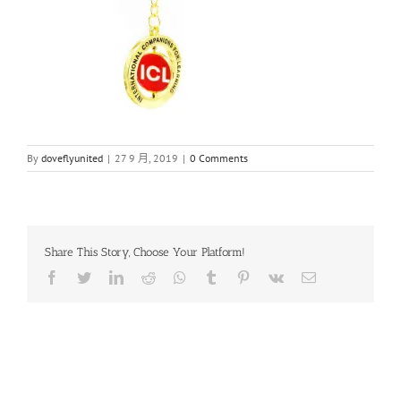
By
doveflyunited
|
27 9 月, 2019
|
0 Comments
Share This Story, Choose Your Platform!