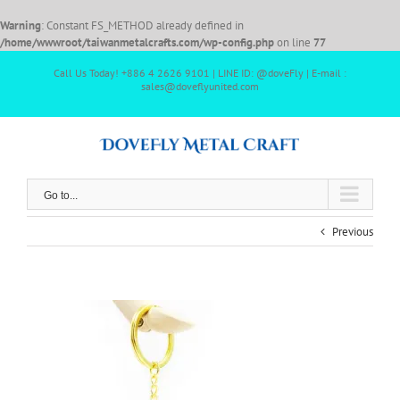
Warning
: Constant FS_METHOD already defined in
/home/wwwroot/taiwanmetalcrafts.com/wp-config.php
on line
77
Call Us Today! +886 4 2626 9101 | LINE ID: @doveFly | E-mail :
sales@doveflyunited.com
Go to...
Previous