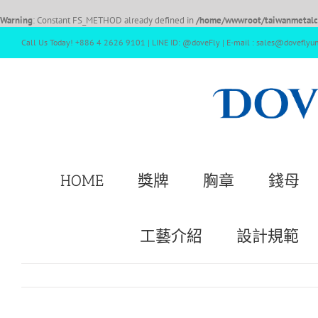
Warning
: Constant FS_METHOD already defined in
/home/wwwroot/taiwanmetalcr
Call Us Today! +886 4 2626 9101 | LINE ID: @doveFly | E-mail : sales@doveflyu
HOME
獎牌
胸章
錢母
工藝介紹
設計規範