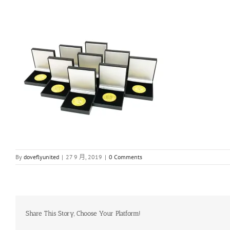
By
doveflyunited
|
27 9 月, 2019
|
0 Comments
Share This Story, Choose Your Platform!