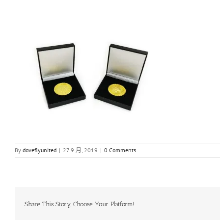
By
doveflyunited
|
27 9 月, 2019
|
0 Comments
Share This Story, Choose Your Platform!