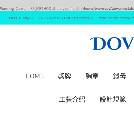
Warning
: Constant FS_METHOD already defined in
/home/wwwroot/taiwanmetalcr
Call Us Today! +886 4 2626 9101 | LINE ID: @doveFly | E-mail : sales@doveflyu
HOME
獎牌
胸章
錢母
工藝介紹
設計規範