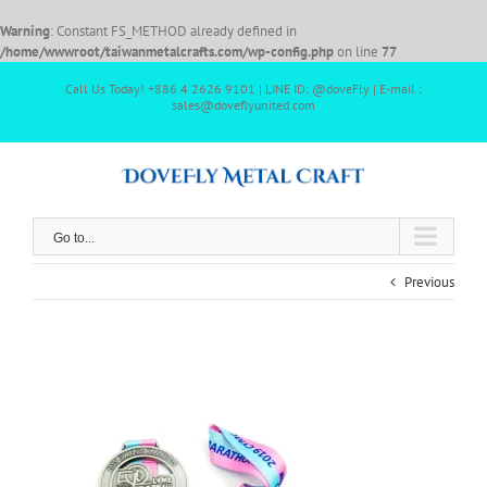
Warning
: Constant FS_METHOD already defined in
/home/wwwroot/taiwanmetalcrafts.com/wp-config.php
on line
77
Call Us Today! +886 4 2626 9101 | LINE ID: @doveFly | E-mail :
sales@doveflyunited.com
Go to...
Previous