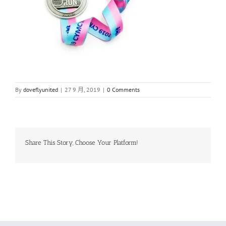
By
doveflyunited
|
27 9 月, 2019
|
0 Comments
Share This Story, Choose Your Platform!