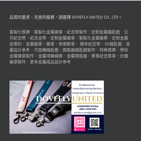
品質的要求、完善的服務，請選擇 DOVEFLY UNITED CO., LTD。
客製化獎牌
，
客製化金屬徽章
，
紀念幣製作
，
定制金屬鑰匙圈
，
公
司紀念幣
，
紀念金幣
，
定制金屬徽章
，
客製化金屬徽標
，
定制金屬
皮帶扣
，
金屬徽章
，
徽章
，
榮譽勳章
，
週年紀念幣
，
3D鑰匙圈
，
金
屬設計參考
，
可旋轉鑰匙圈
，
開瓶器鑰匙圈製作
，
特殊獎牌
，
學校
金屬徽章製作
，
金屬項鍊綴飾
，
金屬開瓶器
，
軍事紀念獎章
，
社團
徽章製作
，
更多金屬成品設計參考