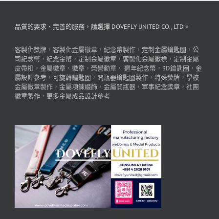
品質的要求、完善的服務，請選擇 DOVEFLY UNITED CO., LTD。
客製化獎牌
，
客製化金屬徽章
，
紀念幣製作
，
定制金屬鑰匙圈
，
公
司紀念幣
，
紀念金幣
，
定制金屬徽章
，
客製化金屬徽標
，
定制金屬
皮帶扣
，
金屬徽章
，
徽章
，
榮譽勳章
，
週年紀念幣
，
3D鑰匙圈
，
金
屬設計參考
，
可旋轉鑰匙圈
，
開瓶器鑰匙圈製作
，
特殊獎牌
，
學校
金屬徽章製作
，
金屬項鍊綴飾
，
金屬開瓶器
，
軍事紀念獎章
，
社團
徽章製作
，
更多金屬成品設計參考