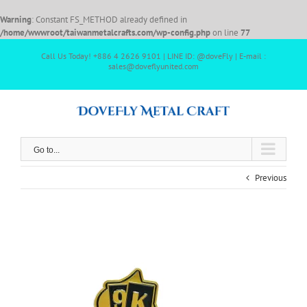
Warning
: Constant FS_METHOD already defined in
/home/wwwroot/taiwanmetalcrafts.com/wp-config.php
on line
77
Call Us Today! +886 4 2626 9101 | LINE ID: @doveFly | E-mail :
sales@doveflyunited.com
Go to...
Previous