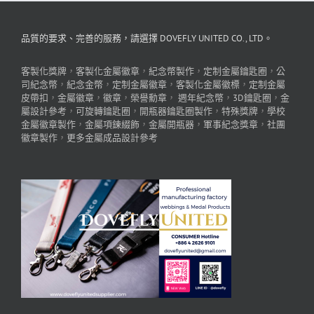
品質的要求、完善的服務，請選擇 DOVEFLY UNITED CO., LTD。
客製化獎牌
，
客製化金屬徽章
，
紀念幣製作
，
定制金屬鑰匙圈
，
公
司紀念幣
，
紀念金幣
，
定制金屬徽章
，
客製化金屬徽標
，
定制金屬
皮帶扣
，
金屬徽章
，
徽章
，
榮譽勳章
，
週年紀念幣
，
3D鑰匙圈
，
金
屬設計參考
，
可旋轉鑰匙圈
，
開瓶器鑰匙圈製作
，
特殊獎牌
，
學校
金屬徽章製作
，
金屬項鍊綴飾
，
金屬開瓶器
，
軍事紀念獎章
，
社團
徽章製作
，
更多金屬成品設計參考