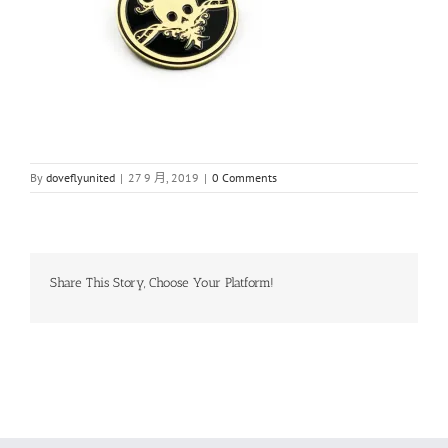
By
doveflyunited
|
27 9 月, 2019
|
0 Comments
Share This Story, Choose Your Platform!