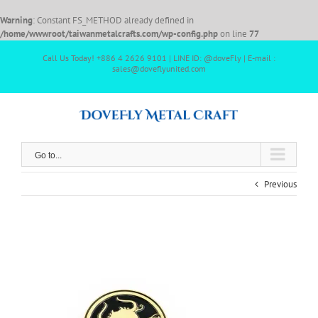
Warning
: Constant FS_METHOD already defined in
/home/wwwroot/taiwanmetalcrafts.com/wp-config.php
on line
77
Call Us Today! +886 4 2626 9101 | LINE ID: @doveFly | E-mail :
sales@doveflyunited.com
Go to...
Previous